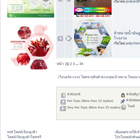
เริ่มโดย
prakardt
จำหน่ายน้ำมันย
โรงงาน
เริ่มโดย
polychem
หน้า: [
1
]
2
3
...
34
เว็บบอร์ด แรงๆ โพสขายสินค้าตรงกลุ่มเป้าหมาย โฆษณา
หัวข้อปกติ
หัวข้อที่ถู
หัวข้อติดห
Hot Topic (More than 15 replies)
โพลล์
Very Hot Topic (More than 25 replies)
smf โพสต์เรียกลูกค้า
เพิ่มยอดขายให้เข้
โพสต์เรียกลูกค้าโพสฟรี
โปรโมทผลักดัน