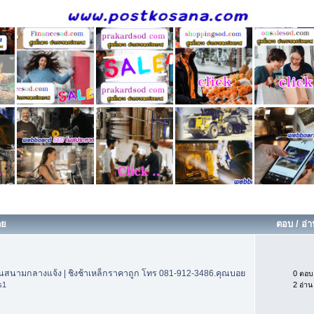
ดย
ตอบ
/
อ่
ล่นสนามกลางแจ้ง | ชิงช้าเหล็กราคาถูก โทร 081-912-3486.คุณบอย
0 ตอบ
s1
2 อ่าน