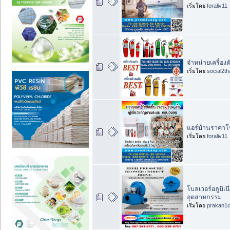
เริ่มโดย
foraliv11
จำหน่ายเครื่องดั
เริ่มโดย
social2th
แอร์บ้านราคาโปร
เริ่มโดย
foraliv11
โบลเวอร์อลูมิเ
อุตสาหกรรม
เริ่มโดย
prakan1