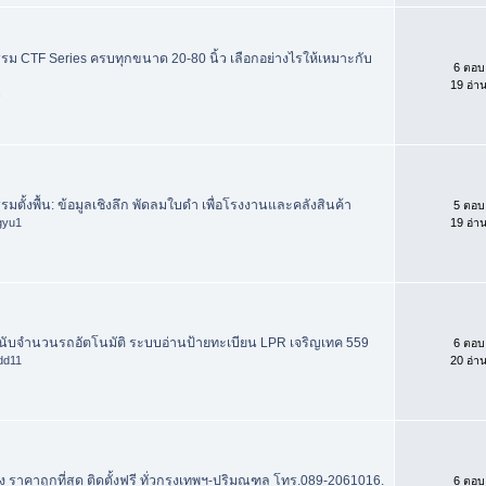
ม CTF Series ครบทุกขนาด 20-80 นิ้ว เลือกอย่างไรให้เหมาะกับ
6 ตอบ
19 อ่า
c
ตั้งพื้น: ข้อมูลเชิงลึก พัดลมใบดำ เพื่อโรงงานและคลังสินค้า
5 ตอบ
gyu1
19 อ่า
้กั้นนับจำนวนรถอัตโนมัติ ระบบอ่านป้ายทะเบียน LPR เจริญเทค 559
6 ตอบ
dd11
20 อ่า
ง ราคาถูกที่สุด ติดตั้งฟรี ทั่วกรุงเทพฯ-ปริมณฑล โทร.089-2061016.
6 ตอบ