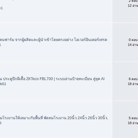
2 ตอบ
12 อ่า
y1
ัดลมฟาร์ม จากผู้ผลิตและผู้นำเข้าโดยตรงอย่าง โอเวอร์อินเตอร์เทรด
0 ตอบ
1
14 อ่า
ดิน ประตูปีกผีเสื้อ ZKTeco FBL700 | ระบบอ่านป้ายทะเบียน สู่ยุค AI
6 ตอบ
dd11
18 อ่า
รงงานให้เหมาะกับพื้นที่ พัดลมโรงงาน 20นิ้ว 24นิ้ว 26นิ้ว 30นิ้ว.
5 ตอบ
9
18 อ่า