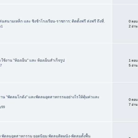
ล่นสนามเหล็ก และ ชิงช้าโรงเรียน-ราชการ: ติดตั้งฟรี ส่งฟรี ถึงที่.
0 ตอบ
s1
2 อ่าน
ละใช้งาน "ห้องเย็น" และ ห้องเย็นสำเร็จรูป
1 ตอบ
77
5 อ่าน
้งาน "พัดลมโกดัง" และพัดลมอุตสาหกรรมอย่างไรให้คุ้มค่าและ
0 ตอบ
7 อ่าน
ay99
ง พัดลมอุตสาหกรรม ยอดนิยม พัดลมติดผนัง-พัดลมตั้งพื้น