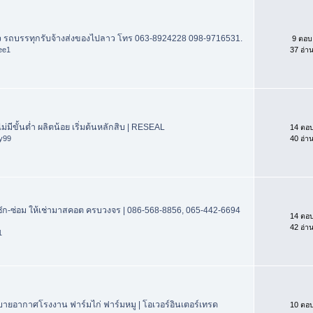
ว รถบรรทุกรับจ้างส่งของไปลาว โทร 063-8924228 098-9716531.
9 ตอบ
ee1
37 อ่า
ไม่มีขั้นต่ำ ผลิตน้อย เริ่มต้นหลักสิบ | RESEAL
14 ตอ
ay99
40 อ่า
ัก-ซ่อม ให้เช่ามาสคอต ครบวงจร | 086-568-8856, 065-442-6694
14 ตอ
42 อ่า
1
ายอากาศโรงงาน ฟาร์มไก่ ฟาร์มหมู | โอเวอร์อินเตอร์เทรด
10 ตอ