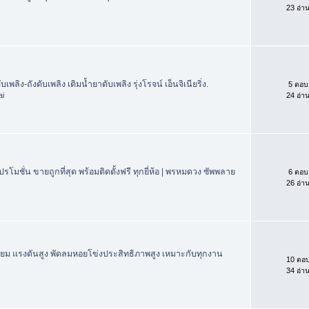
23 อ่า
บเพลิง-ถังดับเพลิง เติมน้ำยาดับเพลิง รุ่งโรจน์ เอ็นจิเนียริ่ง.
5 ตอบ
ai
24 อ่า
โมชั่น ขายถูกที่สุด พร้อมติดตั้งฟรี ทุกยี่ห้อ | พรหมดวง ซัพพลาย
6 ตอบ
26 อ่า
นียม แรงดันสูง พัดลมหอยโข่งประสิทธิภาพสูง เหมาะกับทุกงาน
10 ตอ
34 อ่า
c