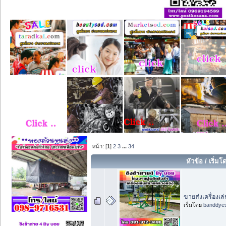
หน้า: [
1
]
2
3
...
34
หัวข้อ
/
เริ่มโ
ขายส่งเครื่องเ
เริ่มโดย
banddye