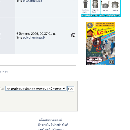
โดย
prakardthai33
น
บ
6 สิงหาคม 2026, 09:37:01 น.
โดย
polychemicals9
น
ีอาหาร
ไป:
เคล็ดลับขายของดี
ค้าขายไม่ดีทำอย่างไรดี
งานโพสโปรโมทงาน