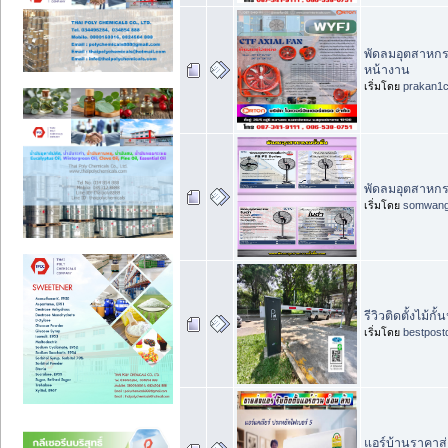
พัดลมอุตสาหกรร
หน้างาน
เริ่มโดย
prakan1
พัดลมอุตสาหกรรม
เริ่มโดย
somwan
รีวิวติดตั้งไม
เริ่มโดย
bestpost
แอร์บ้านราคาส่