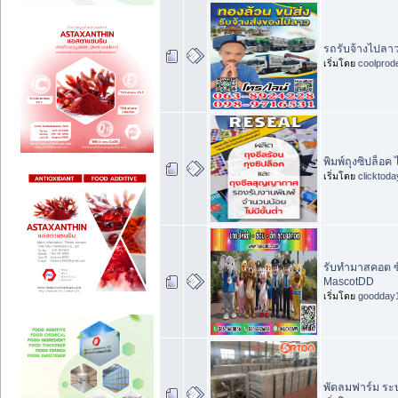
รถรับจ้างไปลา
เริ่มโดย
coolprod
พิมพ์ถุงซิปล็อค 
เริ่มโดย
clicktod
รับทำมาสคอต ซ
MascotDD
เริ่มโดย
goodday
พัดลมฟาร์ม ระบ