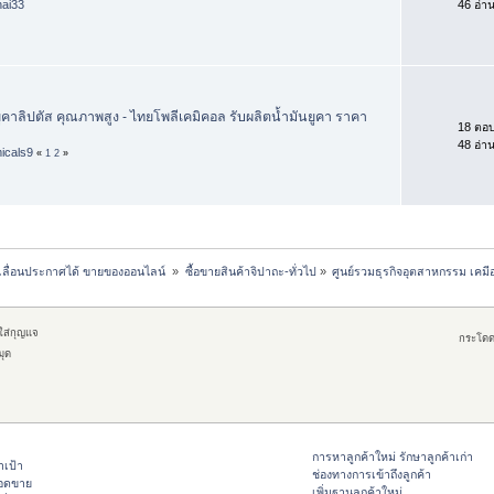
hai33
46 อ่า
ูคาลิปตัส คุณภาพสูง - ไทยโพลีเคมิคอล รับผลิตน้ำมันยูคา ราคา
18 ตอ
48 อ่า
icals9
«
1
2
»
เลื่อนประกาศได้ ขายของออนไลน์ 
»
ซื้อขายสินค้าจิปาถะ-ทั่วไป
»
ศูนย์รวมธุรกิจอุตสาหกรรม เคม
กใส่กุญแจ
กระโดด
มุด
การหาลูกค้าใหม่ รักษาลูกค้าเก่า
าเป้า
ช่องทางการเข้าถึงลูกค้า
ยอดขาย
เพิ่มฐานลูกค้าใหม่