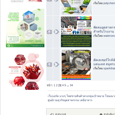
เริ่มโดย
polychem
พัดลมอุตสาหกรร
สำหรับโรงงาน
เริ่มโดย
waterse
ตัดเลเซอร์ใกล้ฉ
แตนเลส สมุทร
เริ่มโดย
sparktha
หน้า:
1
2
[
3
]
4
5
...
34
เว็บบอร์ด แรงๆ โพสขายสินค้าตรงกลุ่มเป้าหมาย โฆษณา
ศูนย์รวมธุรกิจอุตสาหกรรม เคมีอาหาร
หัวข้อปกติ
หัวข้อที่ถู