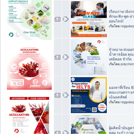
เรียนภาษาอังกฤ
ทักษะฟัง-พูด-อ่
ออนไลน์!
เริ่มโดย
reggular
จำหน่าย-ส่งอ
น้ำตาลอ้อย คุณ
เคมิคอล จำกัด
เริ่มโดย
polychem
มองหาที่เรียน
คณะเกษตรฯ มข.
เน้นผลลัพธ์
เริ่มโดย
reggular
ผู้ผลิตน้ำมันยูค
หอม ระกำ กานพ