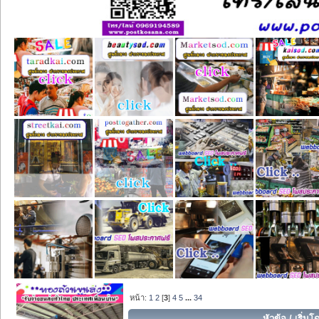
หน้า:
1
2
[
3
]
4
5
...
34
หัวข้อ
/
เริ่มโ