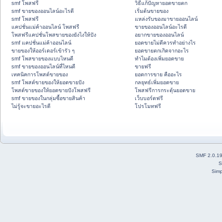
smf โพสฟรี
วิธีแก้ปัญหายอดขายตก
smf ขายของออนไลน์อะไรดี
เริ่มต้นขายของ
smf โพสฟรี
แหล่งรับของมาขายออนไลน์
แคปชั่นแม่ค้าออนไลน์ โพสฟรี
ขายของออนไลน์อะไรดี
โพสฟรีแคปชั่นโพสขายของยังไงให้ปัง
อยากขายของออนไลน์
smf แคปชั่นแม่ค้าออนไลน์
ยอดขายไม่ดีควรทำอย่างไร
ขายของให้ออร์เดอร์เข้ารัว ๆ
ยอดขายตกเกิดจากอะไร
smf โพสขายของแบบไหนดี
ทำไมต้องเพิ่มยอดขาย
smf ขายของออนไลน์ที่ไหนดี
ขายฟรี
เทคนิคการโพสต์ขายของ
ยอดการขาย คืออะไร
smf โพสต์ขายของให้ยอดขายปัง
กลยุทธ์เพิ่มยอดขาย
โพสต์ขายของให้ยอดขายปังโพสฟรี
โพสฟรีการกระตุ้นยอดขาย
smf ขายของในกลุ่มซื้อขายสินค้า
เว็บบอร์ดฟรี
ไม่รู้จะขายอะไรดี
โปรโมทฟรี
SMF 2.0.1
S
Simp