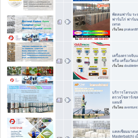
พัดลมฟาร์ม ร
ฟาร์มไก่ ฟาร์มห
เทรด
เริ่มโดย
prakardt
เครื่องตรวจจับแ
หรือ เครื่องวัดแ
เริ่มโดย
doubleti
บริการโดรนปร
ตรวจโซลาร์เซล
แผนที่
เริ่มโดย
aventure
แคลเซียมมาสเตอ
Masterbatch) เ