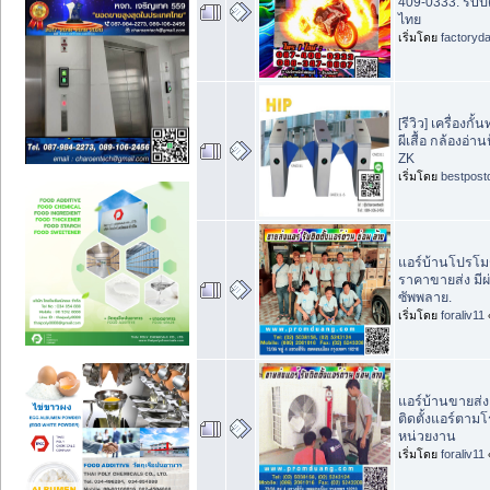
409-0333. รับปิ
ไทย
เริ่มโดย
factoryd
[รีวิว] เครื่องกั้
ผีเสื้อ กล้องอ่
ZK
เริ่มโดย
bestpost
แอร์บ้านโปรโมชั
ราคาขายส่ง มี
ซัพพลาย.
เริ่มโดย
foraliv11
แอร์บ้านขายส่ง
ติดตั้งแอร์ตา
หน่วยงาน
เริ่มโดย
foraliv11