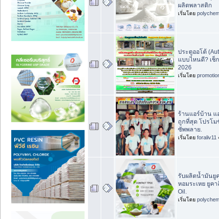
ผลิตพลาสติก
เริ่มโดย
polychem
ประตูออโต้ (Aut
แบบไหนดี? เช็
2026
เริ่มโดย
promotio
ร้านแอร์บ้าน แ
ถูกที่สุด โปรโ
ซัพพลาย.
เริ่มโดย
foraliv11
รับผลิตน้ำมันยู
หอมระเหย ยูคาล
Oil.
เริ่มโดย
polychem