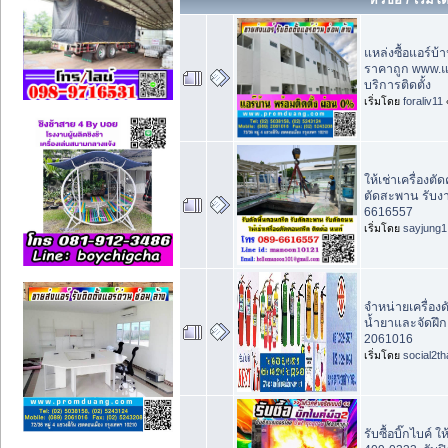
แหล่งซื้อแอร์บ้
ราคาถูก www.แ
บริการติดตั้ง
เริ่มโดย
foraliv11
ให้เช่าเครื่องต
ตัดสะพาน รับง
6616557
เริ่มโดย
sayjung1
จำหน่ายเครื่องด
น้ำยาและจัดฝึก
2061016
เริ่มโดย
social2th
รับซื้อบิ๊กไบค์ ใ