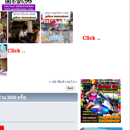
« หน้าที่แล้ว
ต่อไป »
พิมพ์
่าน 3058 ครั้ง)