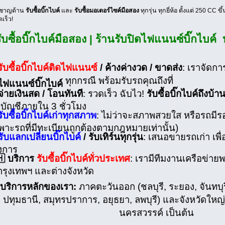
่ยวชาญด้าน
รับซื้อบิ๊กไบค์
และ
รับซื้อมอเตอร์ไซค์มือสอง
ทุกรุ่น ทุกยี่ห้อ ตั้งแต่ 250 CC 
เร็ว!
ับซื้อบิ๊กไบค์มือสอง | ร้านรับปิดไฟแนนซ์บิ๊กไบค์
รับซื้อบิ๊กไบค์ติดไฟแนนซ์
/ ค้างค่างวด / ขาดส่ง
: เราจัดกา
ทุกกรณี พร้อมรับรถคุณถึงที่
ไฟแนนซ์บิ๊กไบค์
จ่ายเงินสด / โอนทันที
: รวดเร็ว ฉับไว!
รับซื้อบิ๊กไบค์ถึงบ้า
าบัญชีภายใน 3 ชั่วโมง
รับซื้อบิ๊กไบค์เก่าทุกสภาพ
: ไม่ว่าจะสภาพสวยใส หรือรถมีร
พาะรถที่มีทะเบียนถูกต้องตามกฎหมายเท่านั้น)
รับแลกเปลี่ยนบิ๊กไบค์
/ รับเทิร์นทุกรุ่น
: เสนอขายรถเก่า เพื่
งการ
 บริการ
รับซื้อบิ๊กไบค์ทั่วประเทศ
: เรามีทีมงานเครือข่ายพ
รุงเทพฯ และต่างจังหวัด
ให้บริการหลักของเรา:
ภาคตะวันออก (ชลบุรี, ระยอง, จันทบุ
, ปทุมธานี, สมุทรปราการ, อยุธยา, ลพบุรี) และจังหวัดใหญ
นครสวรรค์ เป็นต้น