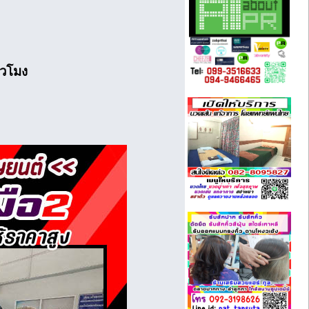
่วโมง