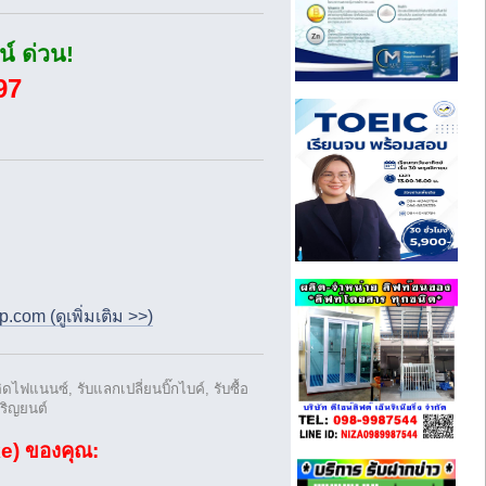
์ ด่วน!
97
com (ดูเพิ่มเติม >>)
์ติดไฟแนนซ์, รับแลกเปลี่ยนบิ๊กไบค์, รับซื้อ
เจริญยนต์
ke) ของคุณ: