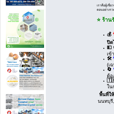
เราคือผู้เชี
ตอนอย่างรวด
⭐ ร้านร
💰
ปิด
💵 
เข้
🛠️
(เฉ
🔄
ต้อ
🇹
ในก
พื้นที่
นนทบุรี