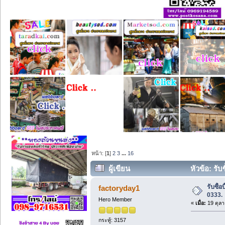
หน้า: [
1
]
2
3
...
16
ผู้เขียน
หัวข้อ: รับ
รับซื้
factoryday1
0333.
Hero Member
«
เมื่อ:
19 ตุลา
กระทู้: 3157