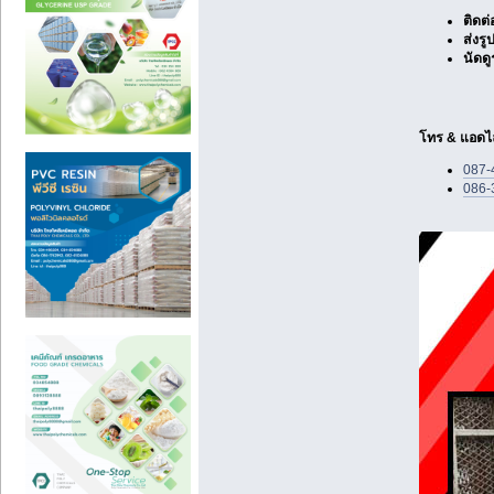
ติดต่
ส่งรู
นัดดู
โทร & แอดไล
087-
086-