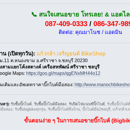
📞 สนใจเสนอขาย โทรเลย! & แอดไลน
087-409-0333
/
086-347-98
ติดต่อ: คุณมาโนช / แอดมิน
ร้าน (เปิดทุกวัน):
แก้วกล้า เจริญยนต์ BikeShop
 ม.11 ต.หนองขาม อ.ศรีราชา จ.ชลบุรี 20230
รงสามแยกโค้งสตางค์ เครือสหพัฒน์ ศรีราชา ชลบุรี
Google Maps:
https://goo.gl/maps/qgENxMH44o12
พิ่มเติมและอัพเดทราคาบิ๊กไบค์มือสอง:
http://www.manochbikeshop.
นหา):
รับซื้อบิ๊กไบค์
,
รับซื้อบิ๊กไบค์มือสอง
,
รับปิดไฟแนนซ์บิ๊กไบค์
, รับซื้อบิ๊กไบค
ือสอง, รับซื้อbigbikeทุกรุ่น, รับซื้อบิ๊กไบค์ถึงบ้าน, บิ๊กไบค์มือ2ชลบุรี, แก้วกล้า
ขั้นตอนง่าย ๆ ในการเสนอขายบิ๊กไบค์ (Bigbi