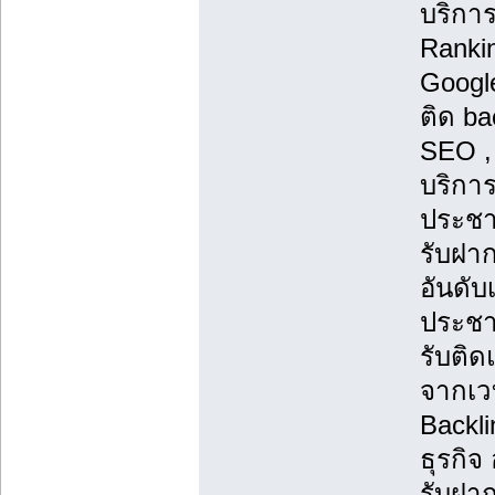
บริการ
Rankin
Googl
ติด ba
SEO ,
บริกา
ประชาส
รับฝาก
อันดับ
ประชา
รับติด
จากเวบ
Backl
ธุรกิจ
รับฝาก