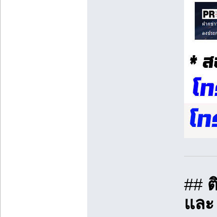
##
ต
แล