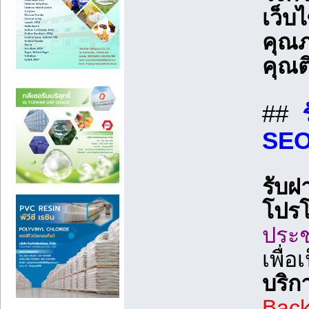
เว็บ
คุณภ
คุณต
##
SEO
รับฝ
โปรโ
ประช
เพื่
บริก
Back