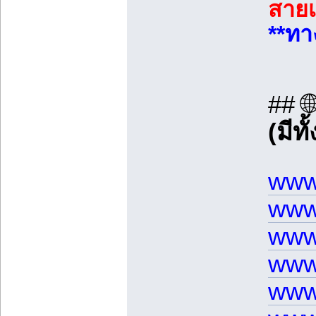
สายเ
**ทาง
## 
(มีท
www
www.
www
www
www.