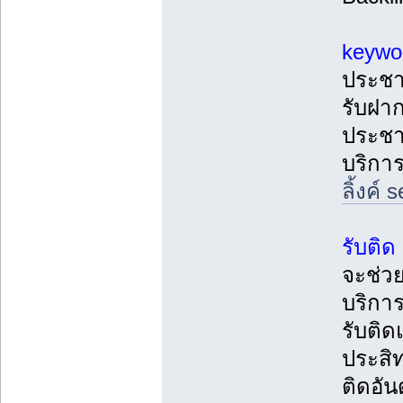
keywor
ประชาส
รับฝา
ประชาส
บริการ
ลิ้งค์
รับติด
จะช่ว
บริกา
รับติด
ประสิท
ติดอัน