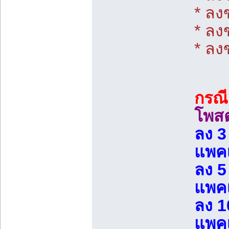
* ลงข
* ลงข
* ลงข
กรณี
โพสต
ลง 3 
แพคเ
ลง 5 
แพคเ
ลง 10
แพคเ