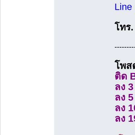
Line 
โทร
--------
โพสต
ติด 
ลง 3
ลง 5
ลง 1
ลง 1