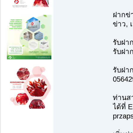
ฝากข่
ข่าว, 
รับฝาก
รับฝา
รับฝาก
05642
ท่านส
ได้ที่ 
przap