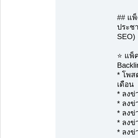
## แพ
ประชาส
SEO)
⭐ แพ็ค
Backli
* โพส
เดือน
* ลงข่
* ลงข่
* ลงข่
* ลงข่
* ลงข่