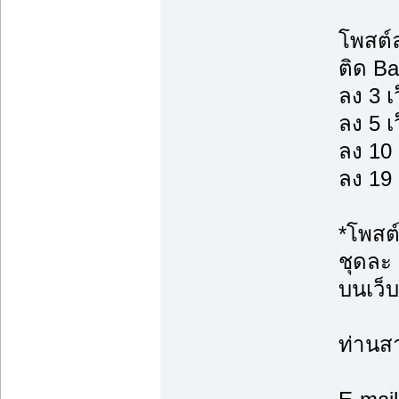
โพสต์
ติด Ba
ลง 3 
ลง 5 
ลง 10
ลง 19
*โพสต
ชุดละ 1
บนเว็
ท่านส