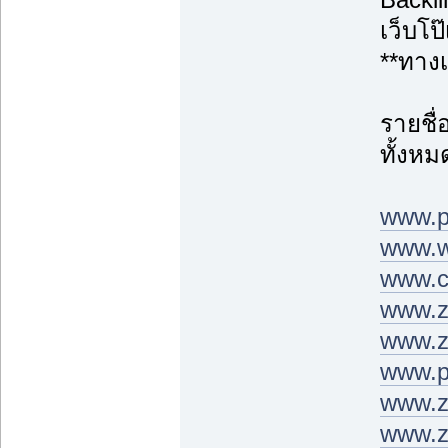
เว็บโป
**ทางเ
รายชื่
ทั้งหม
www.p
www.w
www.c
www.z
www.zi
www.pr
www.z
www.z