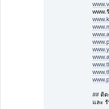
www.va
www.รั
www.k
www.m
www.al
www.pr
www.y
www.a
www.t
www.t
www.p
## ติด
และ รั