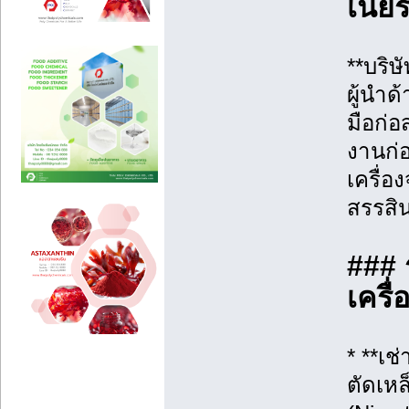
เนียร
**บริษั
ผู้นำด
มือก่อ
งานก่
เครื่อ
สรรสิ
### 
เครื
* **เช่
ตัดเหล็