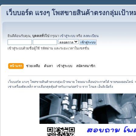
เว็บบอร์ด แรงๆ โพสขายสินค้าตรงกลุ่มเป้
ยินดีต้อนรับคุณ,
บุคคลทั่วไป
กรุณา
เข้าสู่ระบบ
หรือ
ลงทะเบียน
เข้าสู่ระบบด้วยชื่อผู้ใช้ รหัสผ่าน และระยะเวลาในเซสชั่น
หน้าแรก
ช่วยเหลือ
ค้นหา
เข้าสู่ระบบ
สมัครสมาชิก
เว็บบอร์ด แรงๆ โพสขายสินค้าตรงกลุ่มเป้าหมาย โฆษณาเลื่อนประกาศได้ ขายของออนไลน์ 
เช่าเครื่องดัดเหล็ก ทางเลือกสุดคุ้มสำหรับงานก่อสร้าง จาก โกมล เอ็นจิเนียริ่ง