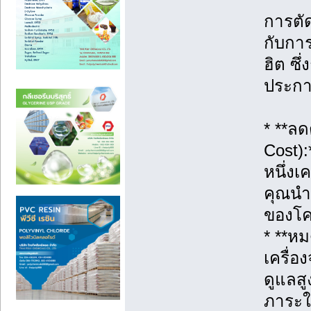
การตั
กับการ
ฮิต ซึ
ประการ
* **ลด
Cost):
หนึ่งเ
คุณนำเ
ของโค
* **หม
เครื่อ
ดูแลสู
ภาระใ