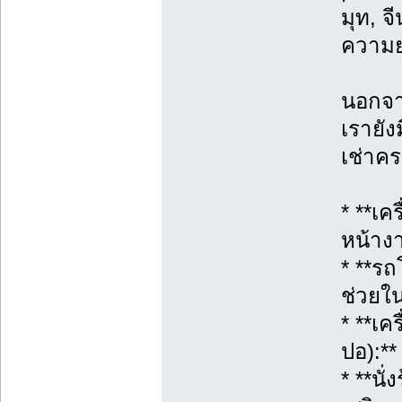
มุท, จ
ความย
นอกจา
เรายังม
เช่าคร
* **เค
หน้างา
* **รถ
ช่วยใ
* **เค
ปอ):*
* **นั