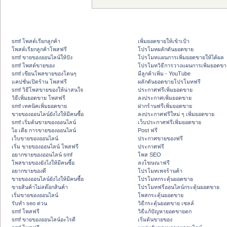
smf โพสต์เรียกลูกค้า
เพิ่มยอดขายให้เข้าเป้า
โพสต์เรียกลูกค้าโพสฟรี
โปรโมทผลักดันยอดขาย
smf ขายของออนไลน์ให้ปัง
โปรโมทแผนการเพิ่มยอดขายให้ได้ผล
smf โพสต์ขายของ
โปรโมทวิธีการวางแผนการเพิ่มยอดขา
smf เขียนโพสขายของโดนๆ
มีลูกค้าเพิ่ม - YouTube
แคปชั่นเปิดร้าน โพสฟรี
ผลักดันยอดขายโปรโมทฟรี
smf วิธีโพสขายของให้น่าสนใจ
ประกาศฟรีเพิ่มยอดขาย
วิธีเพิ่มยอดขาย โพสฟรี
ลงประกาศเพิ่มยอดขาย
smf เทคนิคเพิ่มยอดขาย
ฝากร้านฟรีเพิ่มยอดขาย
ขายของออนไลน์ยังไงให้มีคนซื้อ
ลงประกาศฟรีใหม่ ๆ เพิ่มยอดขาย
smf เริ่มต้นขายของออนไลน์
เว็บประกาศฟรีเพิ่มยอดขาย
ไอ เดีย การขายของออนไลน์
Post ฟรี
เว็บขายของออนไลน์
ประกาศขายของฟรี
เริ่ม ขายของออนไลน์ โพสฟรี
ประกาศฟรี
อยากขายของออนไลน์ smf
โพส SEO
โพสขายของยังไงให้มีคนซื้อ
ลงโฆษณาฟรี
อยากขายของดี
โปรโมทเพจร้านค้า
ขายของออนไลน์ยังไงให้มีคนซื้อ
โปรโมทกระตุ้นยอดขาย
ขายสินค้าไม่สต๊อกสินค้า
โปรโมทฟรีออนไลน์กระตุ้นยอดขาย
เริ่มขายของออนไลน์
โพสกระตุ้นยอดขาย
รับทำ seo ด่วน
วิธีกระตุ้นยอดขาย เซลล์
smf โพสฟรี
วิธีแก้ปัญหายอดขายตก
smf ขายของออนไลน์อะไรดี
เริ่มต้นขายของ