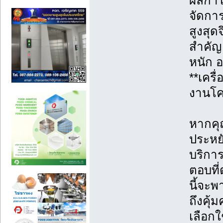
ผลกำไ
จัดกา
สูงสุดจ
สำคัญ 
หนัก อ
**เครื
งานโค
หากคุ
ประหยั
บริการ
ตอบที่
นี้จะ
ถึงคุ้
เลือกใ