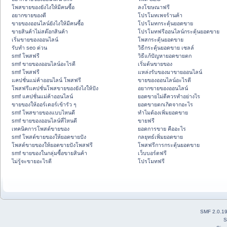
โพสขายของยังไงให้มีคนซื้อ
ลงโฆษณาฟรี
อยากขายของดี
โปรโมทเพจร้านค้า
ขายของออนไลน์ยังไงให้มีคนซื้อ
โปรโมทกระตุ้นยอดขาย
ขายสินค้าไม่สต๊อกสินค้า
โปรโมทฟรีออนไลน์กระตุ้นยอดขาย
เริ่มขายของออนไลน์
โพสกระตุ้นยอดขาย
รับทำ seo ด่วน
วิธีกระตุ้นยอดขาย เซลล์
smf โพสฟรี
วิธีแก้ปัญหายอดขายตก
smf ขายของออนไลน์อะไรดี
เริ่มต้นขายของ
smf โพสฟรี
แหล่งรับของมาขายออนไลน์
แคปชั่นแม่ค้าออนไลน์ โพสฟรี
ขายของออนไลน์อะไรดี
โพสฟรีแคปชั่นโพสขายของยังไงให้ปัง
อยากขายของออนไลน์
smf แคปชั่นแม่ค้าออนไลน์
ยอดขายไม่ดีควรทำอย่างไร
ขายของให้ออร์เดอร์เข้ารัว ๆ
ยอดขายตกเกิดจากอะไร
smf โพสขายของแบบไหนดี
ทำไมต้องเพิ่มยอดขาย
smf ขายของออนไลน์ที่ไหนดี
ขายฟรี
เทคนิคการโพสต์ขายของ
ยอดการขาย คืออะไร
smf โพสต์ขายของให้ยอดขายปัง
กลยุทธ์เพิ่มยอดขาย
โพสต์ขายของให้ยอดขายปังโพสฟรี
โพสฟรีการกระตุ้นยอดขาย
smf ขายของในกลุ่มซื้อขายสินค้า
เว็บบอร์ดฟรี
ไม่รู้จะขายอะไรดี
โปรโมทฟรี
SMF 2.0.1
S