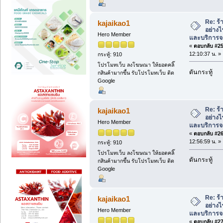
Re: ร้
kajaikao1
อย่างไ
Hero Member
และบริการจา
«
ตอบกลับ #25 
12:10:37 น. »
กระทู้: 910
โปรโมทเว็บ ลงโฆษณา ให้ยอดคลิ๊
ดันกระทู้
กสินค้ามากขึ้น รับโปรโมทเว็บ ติด
Google
Re: ร้
kajaikao1
อย่างไ
Hero Member
และบริการจา
«
ตอบกลับ #26 
12:56:59 น. »
กระทู้: 910
โปรโมทเว็บ ลงโฆษณา ให้ยอดคลิ๊
ดันกระทู้
กสินค้ามากขึ้น รับโปรโมทเว็บ ติด
Google
Re: ร้
kajaikao1
อย่างไ
Hero Member
และบริการจา
«
ตอบกลับ #27 