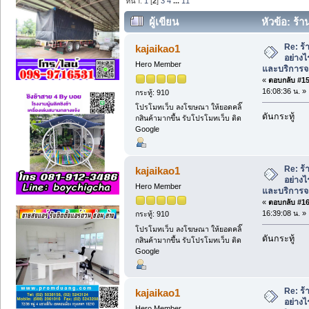
หน้า:
1
[
2
]
3
4
...
11
ผู้เขียน
หัวข้อ: ร้า
และบริการจากช่างมืออาชีพ (อ่าน 1726 ค
Re: ร้
kajaikao1
อย่างไ
Hero Member
และบริการจา
«
ตอบกลับ #15 
16:08:36 น. »
กระทู้: 910
โปรโมทเว็บ ลงโฆษณา ให้ยอดคลิ๊
ดันกระทู้
กสินค้ามากขึ้น รับโปรโมทเว็บ ติด
Google
Re: ร้
kajaikao1
อย่างไ
Hero Member
และบริการจา
«
ตอบกลับ #16 
16:39:08 น. »
กระทู้: 910
โปรโมทเว็บ ลงโฆษณา ให้ยอดคลิ๊
ดันกระทู้
กสินค้ามากขึ้น รับโปรโมทเว็บ ติด
Google
Re: ร้
kajaikao1
อย่างไ
Hero Member