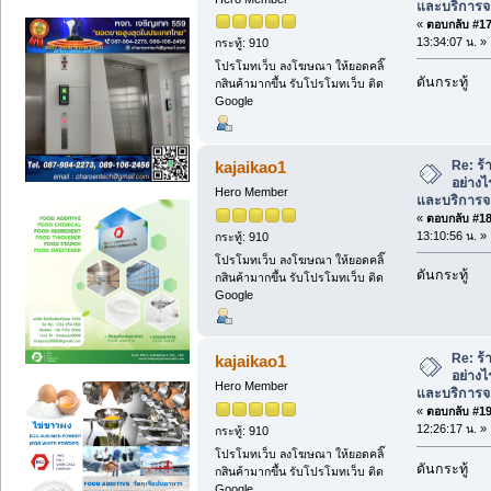
และบริการจา
«
ตอบกลับ #17 
13:34:07 น. »
กระทู้: 910
โปรโมทเว็บ ลงโฆษณา ให้ยอดคลิ๊
ดันกระทู้
กสินค้ามากขึ้น รับโปรโมทเว็บ ติด
Google
Re: ร้
kajaikao1
อย่างไ
Hero Member
และบริการจา
«
ตอบกลับ #18 
13:10:56 น. »
กระทู้: 910
โปรโมทเว็บ ลงโฆษณา ให้ยอดคลิ๊
ดันกระทู้
กสินค้ามากขึ้น รับโปรโมทเว็บ ติด
Google
Re: ร้
kajaikao1
อย่างไ
Hero Member
และบริการจา
«
ตอบกลับ #19 
12:26:17 น. »
กระทู้: 910
โปรโมทเว็บ ลงโฆษณา ให้ยอดคลิ๊
ดันกระทู้
กสินค้ามากขึ้น รับโปรโมทเว็บ ติด
Google