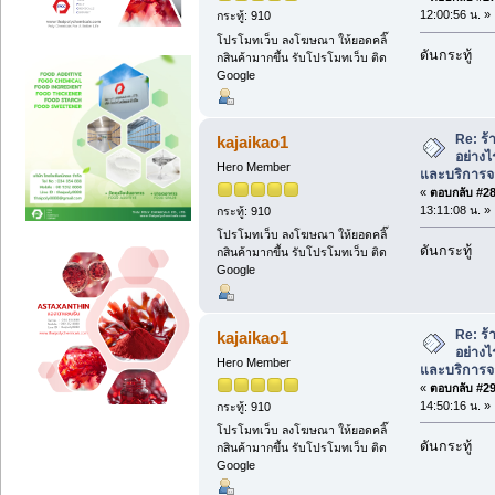
12:00:56 น. »
กระทู้: 910
โปรโมทเว็บ ลงโฆษณา ให้ยอดคลิ๊
ดันกระทู้
กสินค้ามากขึ้น รับโปรโมทเว็บ ติด
Google
Re: ร้
kajaikao1
อย่างไ
Hero Member
และบริการจา
«
ตอบกลับ #28 
13:11:08 น. »
กระทู้: 910
โปรโมทเว็บ ลงโฆษณา ให้ยอดคลิ๊
ดันกระทู้
กสินค้ามากขึ้น รับโปรโมทเว็บ ติด
Google
Re: ร้
kajaikao1
อย่างไ
Hero Member
และบริการจา
«
ตอบกลับ #29 
14:50:16 น. »
กระทู้: 910
โปรโมทเว็บ ลงโฆษณา ให้ยอดคลิ๊
ดันกระทู้
กสินค้ามากขึ้น รับโปรโมทเว็บ ติด
Google