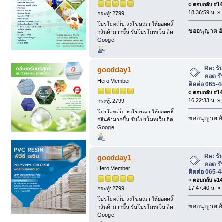
«
ตอบกลับ #142
18:36:59 น. »
กระทู้: 2799
โปรโมทเว็บ ลงโฆษณา ให้ยอดคลิ๊
ขออนุญาต อั
กสินค้ามากขึ้น รับโปรโมทเว็บ ติด
Google
Re: ร
goodday1
คอต รั
Hero Member
ติดต่อ 065-
«
ตอบกลับ #143
16:22:33 น. »
กระทู้: 2799
โปรโมทเว็บ ลงโฆษณา ให้ยอดคลิ๊
ขออนุญาต อั
กสินค้ามากขึ้น รับโปรโมทเว็บ ติด
Google
Re: ร
goodday1
คอต รั
Hero Member
ติดต่อ 065-
«
ตอบกลับ #144
17:47:40 น. »
กระทู้: 2799
โปรโมทเว็บ ลงโฆษณา ให้ยอดคลิ๊
ขออนุญาต อั
กสินค้ามากขึ้น รับโปรโมทเว็บ ติด
Google