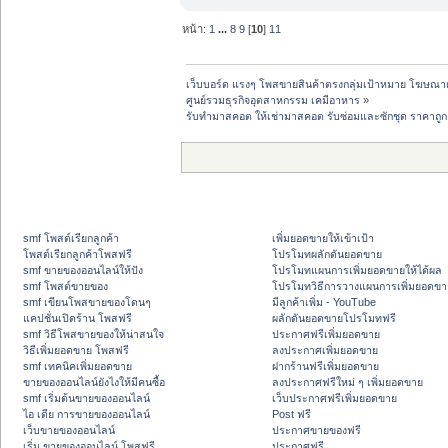
หน้า:
1
...
8
9
[
10
]
11
เว็บบอร์ด แรงๆ โพสขายสินค้าตรงกลุ่มเป้าหมาย โฆษณา
ศูนย์รวมธุรกิจอุตสาหกรรม เคมีอาหาร
»
รับทำมาสคอต ให้เช่ามาสคอต รับซ่อมและซักชุด ราคาถู
smf โพสต์เรียกลูกค้า
เพิ่มยอดขายให้เข้าเป้า
โพสต์เรียกลูกค้าโพสฟรี
โปรโมทผลักดันยอดขาย
smf ขายของออนไลน์ให้ปัง
โปรโมทแผนการเพิ่มยอดขายให้ได้ผล
smf โพสต์ขายของ
โปรโมทวิธีการวางแผนการเพิ่มยอดขา
smf เขียนโพสขายของโดนๆ
มีลูกค้าเพิ่ม - YouTube
แคปชั่นเปิดร้าน โพสฟรี
ผลักดันยอดขายโปรโมทฟรี
smf วิธีโพสขายของให้น่าสนใจ
ประกาศฟรีเพิ่มยอดขาย
วิธีเพิ่มยอดขาย โพสฟรี
ลงประกาศเพิ่มยอดขาย
smf เทคนิคเพิ่มยอดขาย
ฝากร้านฟรีเพิ่มยอดขาย
ขายของออนไลน์ยังไงให้มีคนซื้อ
ลงประกาศฟรีใหม่ ๆ เพิ่มยอดขาย
smf เริ่มต้นขายของออนไลน์
เว็บประกาศฟรีเพิ่มยอดขาย
ไอ เดีย การขายของออนไลน์
Post ฟรี
เว็บขายของออนไลน์
ประกาศขายของฟรี
เริ่ม ขายของออนไลน์ โพสฟรี
ประกาศฟรี