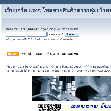
เว็บบอร์ด แรงๆ โพสขายสินค้าตรงกลุ่มเป้
ยินดีต้อนรับคุณ,
บุคคลทั่วไป
กรุณา
เข้าสู่ระบบ
หรือ
ลงทะเบียน
เข้าสู่ระบบด้วยชื่อผู้ใช้ รหัสผ่าน และระยะเวลาในเซสชั่น
หน้าแรก
ช่วยเหลือ
ค้นหา
เข้าสู่ระบบ
สมัครสมาชิก
เว็บบอร์ด แรงๆ โพสขายสินค้าตรงกลุ่มเป้าหมาย โฆษณาเลื่อนประกาศได้ ขายของออนไลน์ 
รับทำมาสคอต ให้เช่ามาสคอต รับซ่อมและซักชุด ราคาถูก ติดต่อ 065-442-6694 MascotDD.