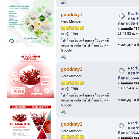
Re: ร
goodday1
คอต รั
Hero Member
ติดต่อ 065-
«
ตอบกลับ #145
18:45:53 น. »
กระทู้: 2799
โปรโมทเว็บ ลงโฆษณา ให้ยอดคลิ๊
ขออนุญาต อั
กสินค้ามากขึ้น รับโปรโมทเว็บ ติด
Google
Re: ร
goodday1
คอต รั
Hero Member
ติดต่อ 065-
«
ตอบกลับ #146
18:09:54 น. »
กระทู้: 2799
โปรโมทเว็บ ลงโฆษณา ให้ยอดคลิ๊
ขออนุญาต อั
กสินค้ามากขึ้น รับโปรโมทเว็บ ติด
Google
Re: ร
goodday1
คอต รั
Hero Member
ติดต่อ 065-
«
ตอบกลับ #147