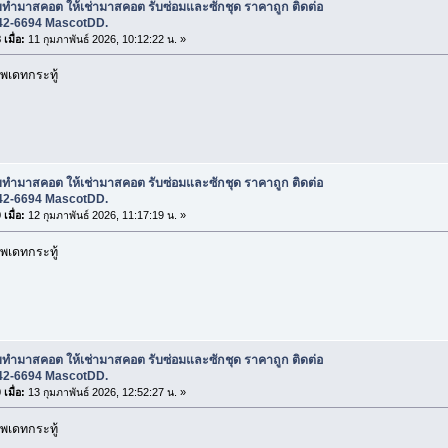
บทำมาสคอต ให้เช่ามาสคอต รับซ่อมและซักชุด ราคาถูก ติดต่อ
42-6694 MascotDD.
เมื่อ:
11 กุมภาพันธ์ 2026, 10:12:22 น. »
พเดทกระทู้
บทำมาสคอต ให้เช่ามาสคอต รับซ่อมและซักชุด ราคาถูก ติดต่อ
42-6694 MascotDD.
เมื่อ:
12 กุมภาพันธ์ 2026, 11:17:19 น. »
พเดทกระทู้
บทำมาสคอต ให้เช่ามาสคอต รับซ่อมและซักชุด ราคาถูก ติดต่อ
42-6694 MascotDD.
เมื่อ:
13 กุมภาพันธ์ 2026, 12:52:27 น. »
พเดทกระทู้