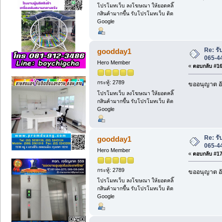
โปรโมทเว็บ ลงโฆษณา ให้ยอดคลิ๊
กสินค้ามากขึ้น รับโปรโมทเว็บ ติด
Google
Re: รั
goodday1
065-4
Hero Member
«
ตอบกลับ #16 
กระทู้: 2789
ขออนุญาต อั
โปรโมทเว็บ ลงโฆษณา ให้ยอดคลิ๊
กสินค้ามากขึ้น รับโปรโมทเว็บ ติด
Google
Re: รั
goodday1
065-4
Hero Member
«
ตอบกลับ #17 
กระทู้: 2789
ขออนุญาต อั
โปรโมทเว็บ ลงโฆษณา ให้ยอดคลิ๊
กสินค้ามากขึ้น รับโปรโมทเว็บ ติด
Google