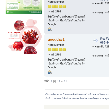
Hero Member
«
ตอบกลับ #28 
กระทู้: 2789
ขออนุญาต อั
โปรโมทเว็บ ลงโฆษณา ให้ยอดคลิ๊
กสินค้ามากขึ้น รับโปรโมทเว็บ ติด
Google
Re: รั
goodday1
065-4
Hero Member
«
ตอบกลับ #29 
กระทู้: 2789
ขออนุญาต อั
โปรโมทเว็บ ลงโฆษณา ให้ยอดคลิ๊
กสินค้ามากขึ้น รับโปรโมทเว็บ ติด
Google
หน้า:
1
[
2
]
3
4
...
11
เว็บบอร์ด แรงๆ โพสขายสินค้าตรงกลุ่มเป้าหมาย โฆษณา
รับทำมาสคอต ให้เช่ามาสคอต รับซ่อมและซักชุด ราคาถู