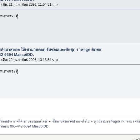
เมื่อ:
21 กุมภาพันธ์ 2026, 11:54:31 น. »
พเดทกระทู้
บทำมาสคอต ให้เช่ามาสคอต รับซ่อมและซักชุด ราคาถูก ติดต่อ
42-6694 MascotDD.
เมื่อ:
22 กุมภาพันธ์ 2026, 13:16:54 น. »
พเดทกระทู้
เลื่อนประกาศได้ ขายของออนไลน์ 
»
ซื้อขายสินค้าจิปาถะ-ทั่วไป
»
ศูนย์รวมธุรกิจอุตสาหกรรม เคม
ก ติดต่อ 065-442-6694 MascotDD.
กระโ