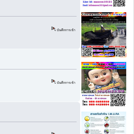
บันทึกการเข้า
บันทึกการเข้า