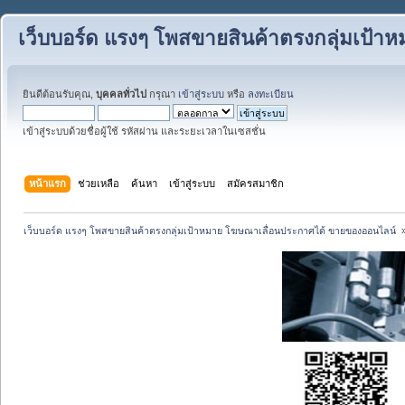
เว็บบอร์ด แรงๆ โพสขายสินค้าตรงกลุ่มเป้
ยินดีต้อนรับคุณ,
บุคคลทั่วไป
กรุณา
เข้าสู่ระบบ
หรือ
ลงทะเบียน
เข้าสู่ระบบด้วยชื่อผู้ใช้ รหัสผ่าน และระยะเวลาในเซสชั่น
หน้าแรก
ช่วยเหลือ
ค้นหา
เข้าสู่ระบบ
สมัครสมาชิก
เว็บบอร์ด แรงๆ โพสขายสินค้าตรงกลุ่มเป้าหมาย โฆษณาเลื่อนประกาศได้ ขายของออนไลน์ 