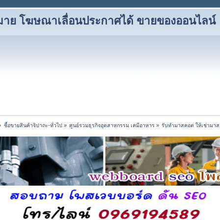
าหมาย โฆษณาเลื่อนประกาศได้ ขายของออนไลน์
»
ซื้อขายสินค้าจิปาถะ-ทั่วไป
»
ศูนย์รวมธุรกิจอุตสาหกรรม เคมีอาหาร
»
รับทำมาสคอต ให้เช่ามาส