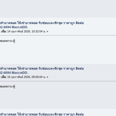
บทำมาสคอต ให้เช่ามาสคอต รับซ่อมและซักชุด ราคาถูก ติดต่อ
42-6694 MascotDD.
เมื่อ:
14 กุมภาพันธ์ 2026, 10:32:04 น. »
พเดทกระทู้
บทำมาสคอต ให้เช่ามาสคอต รับซ่อมและซักชุด ราคาถูก ติดต่อ
42-6694 MascotDD.
เมื่อ:
15 กุมภาพันธ์ 2026, 09:06:04 น. »
พเดทกระทู้
บทำมาสคอต ให้เช่ามาสคอต รับซ่อมและซักชุด ราคาถูก ติดต่อ