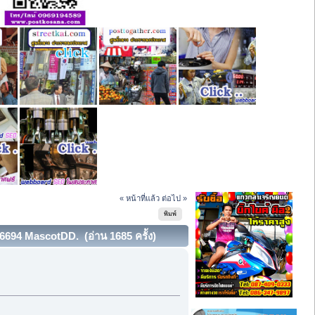
« หน้าที่แล้ว
ต่อไป »
พิมพ์
6694 MascotDD. (อ่าน 1685 ครั้ง)