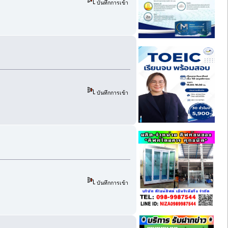
บันทึกการเข้า
บันทึกการเข้า
บันทึกการเข้า