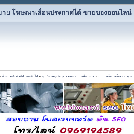
าหมาย โฆษณาเลื่อนประกาศได้ ขายของออนไลน์
»
ซื้อขายสินค้าจิปาถะ-ทั่วไป
»
ศูนย์รวมธุรกิจอุตสาหกรรม เคมีอาหาร
»
แบบเหล็ก เหล็กแบบ คุณภ