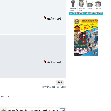
บันทึกการเข้า
บันทึกการเข้า
พิมพ์
« หน้าที่แล้ว
ต่อไป »
ีอาหาร
»
ดดไป: