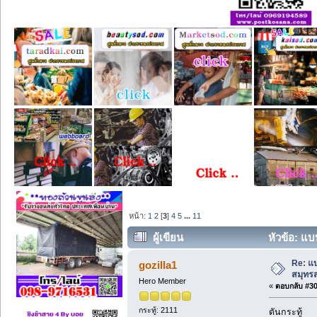
หน้า:
1
2
[
3
]
4
5
...
11
ผู้เขียน
หัวข้อ: แบ
Re: แ
gozilla1
สมุทร
Hero Member
«
ตอบกลับ #30 
กระทู้: 2111
ดันกระทู้