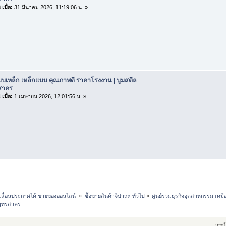
เมื่อ:
31 มีนาคม 2026, 11:19:06 น. »
บบเหล็ก เหล็กแบบ คุณภาพดี ราคาโรงงาน | บูมสตีล
สาคร
เมื่อ:
1 เมษายน 2026, 12:01:56 น. »
เลื่อนประกาศได้ ขายของออนไลน์ 
»
ซื้อขายสินค้าจิปาถะ-ทั่วไป
»
ศูนย์รวมธุรกิจอุตสาหกรรม เคม
มุทรสาคร
กระโ