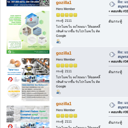
Re: แ
gozilla1
สมุทร
Hero Member
«
ตอบกลับ #33 
กระทู้: 2111
ดันกระทู้
โปรโมทเว็บ ลงโฆษณา ให้ยอดคลิ๊
กสินค้ามากขึ้น รับโปรโมทเว็บ ติด
Google
Re: แ
gozilla1
สมุทร
Hero Member
«
ตอบกลับ #34 
กระทู้: 2111
ดันกระทู้
โปรโมทเว็บ ลงโฆษณา ให้ยอดคลิ๊
กสินค้ามากขึ้น รับโปรโมทเว็บ ติด
Google
Re: แ
gozilla1
สมุทร
Hero Member
«
ตอบกลับ #35 
กระทู้: 2111
ดันกระทู้
โปรโมทเว็บ ลงโฆษณา ให้ยอดคลิ๊