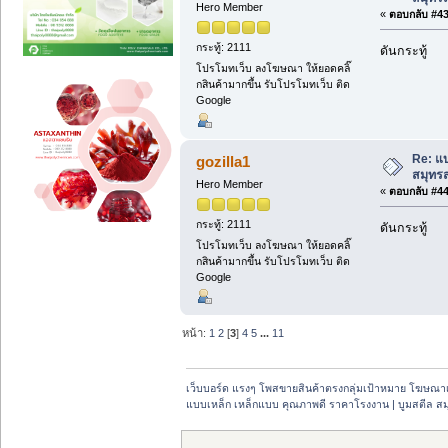
Hero Member
«
ตอบกลับ #43 
กระทู้: 2111
ดันกระทู้
โปรโมทเว็บ ลงโฆษณา ให้ยอดคลิ๊
กสินค้ามากขึ้น รับโปรโมทเว็บ ติด
Google
Re: แ
gozilla1
สมุทร
Hero Member
«
ตอบกลับ #44 
กระทู้: 2111
ดันกระทู้
โปรโมทเว็บ ลงโฆษณา ให้ยอดคลิ๊
กสินค้ามากขึ้น รับโปรโมทเว็บ ติด
Google
หน้า:
1
2
[
3
]
4
5
...
11
เว็บบอร์ด แรงๆ โพสขายสินค้าตรงกลุ่มเป้าหมาย โฆษณา
แบบเหล็ก เหล็กแบบ คุณภาพดี ราคาโรงงาน | บูมสตีล ส