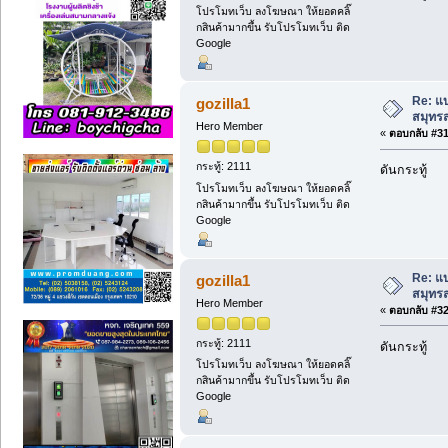
โปรโมทเว็บ ลงโฆษณา ให้ยอดคลิ๊
กสินค้ามากขึ้น รับโปรโมทเว็บ ติด
Google
Re: แ
gozilla1
สมุทร
Hero Member
«
ตอบกลับ #31 
กระทู้: 2111
ดันกระทู้
โปรโมทเว็บ ลงโฆษณา ให้ยอดคลิ๊
กสินค้ามากขึ้น รับโปรโมทเว็บ ติด
Google
Re: แ
gozilla1
สมุทร
Hero Member
«
ตอบกลับ #32 
กระทู้: 2111
ดันกระทู้
โปรโมทเว็บ ลงโฆษณา ให้ยอดคลิ๊
กสินค้ามากขึ้น รับโปรโมทเว็บ ติด
Google