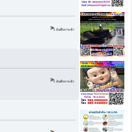
บันทึกการเข้า
บันทึกการเข้า