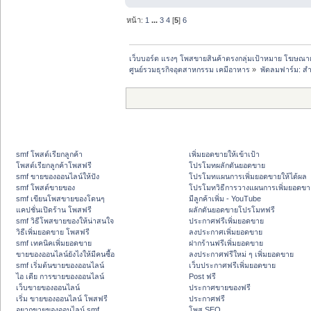
หน้า:
1
...
3
4
[
5
]
6
เว็บบอร์ด แรงๆ โพสขายสินค้าตรงกลุ่มเป้าหมาย โฆษณา
ศูนย์รวมธุรกิจอุตสาหกรรม เคมีอาหาร
»
พัดลมฟาร์ม: 
smf โพสต์เรียกลูกค้า
เพิ่มยอดขายให้เข้าเป้า
โพสต์เรียกลูกค้าโพสฟรี
โปรโมทผลักดันยอดขาย
smf ขายของออนไลน์ให้ปัง
โปรโมทแผนการเพิ่มยอดขายให้ได้ผล
smf โพสต์ขายของ
โปรโมทวิธีการวางแผนการเพิ่มยอดขา
smf เขียนโพสขายของโดนๆ
มีลูกค้าเพิ่ม - YouTube
แคปชั่นเปิดร้าน โพสฟรี
ผลักดันยอดขายโปรโมทฟรี
smf วิธีโพสขายของให้น่าสนใจ
ประกาศฟรีเพิ่มยอดขาย
วิธีเพิ่มยอดขาย โพสฟรี
ลงประกาศเพิ่มยอดขาย
smf เทคนิคเพิ่มยอดขาย
ฝากร้านฟรีเพิ่มยอดขาย
ขายของออนไลน์ยังไงให้มีคนซื้อ
ลงประกาศฟรีใหม่ ๆ เพิ่มยอดขาย
smf เริ่มต้นขายของออนไลน์
เว็บประกาศฟรีเพิ่มยอดขาย
ไอ เดีย การขายของออนไลน์
Post ฟรี
เว็บขายของออนไลน์
ประกาศขายของฟรี
เริ่ม ขายของออนไลน์ โพสฟรี
ประกาศฟรี
อยากขายของออนไลน์ smf
โพส SEO