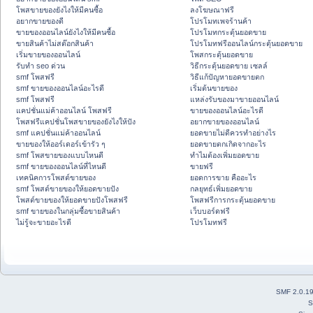
โพสขายของยังไงให้มีคนซื้อ
ลงโฆษณาฟรี
อยากขายของดี
โปรโมทเพจร้านค้า
ขายของออนไลน์ยังไงให้มีคนซื้อ
โปรโมทกระตุ้นยอดขาย
ขายสินค้าไม่สต๊อกสินค้า
โปรโมทฟรีออนไลน์กระตุ้นยอดขาย
เริ่มขายของออนไลน์
โพสกระตุ้นยอดขาย
รับทำ seo ด่วน
วิธีกระตุ้นยอดขาย เซลล์
smf โพสฟรี
วิธีแก้ปัญหายอดขายตก
smf ขายของออนไลน์อะไรดี
เริ่มต้นขายของ
smf โพสฟรี
แหล่งรับของมาขายออนไลน์
แคปชั่นแม่ค้าออนไลน์ โพสฟรี
ขายของออนไลน์อะไรดี
โพสฟรีแคปชั่นโพสขายของยังไงให้ปัง
อยากขายของออนไลน์
smf แคปชั่นแม่ค้าออนไลน์
ยอดขายไม่ดีควรทำอย่างไร
ขายของให้ออร์เดอร์เข้ารัว ๆ
ยอดขายตกเกิดจากอะไร
smf โพสขายของแบบไหนดี
ทำไมต้องเพิ่มยอดขาย
smf ขายของออนไลน์ที่ไหนดี
ขายฟรี
เทคนิคการโพสต์ขายของ
ยอดการขาย คืออะไร
smf โพสต์ขายของให้ยอดขายปัง
กลยุทธ์เพิ่มยอดขาย
โพสต์ขายของให้ยอดขายปังโพสฟรี
โพสฟรีการกระตุ้นยอดขาย
smf ขายของในกลุ่มซื้อขายสินค้า
เว็บบอร์ดฟรี
ไม่รู้จะขายอะไรดี
โปรโมทฟรี
SMF 2.0.1
S