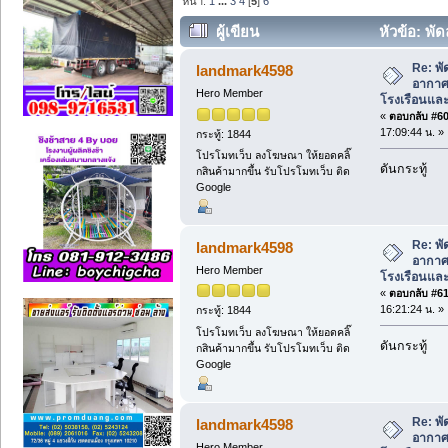
หน้า:
1
...
3
4
[
5
]
6
ผู้เขียน
หัวข้อ: พ
สำหรับโรงเรือนและอุตสาหกรรม (อ่าน 70
Re: พ
landmark4598
อากาศ
Hero Member
โรงเรือนแล
«
ตอบกลับ #60 
17:09:44 น. »
กระทู้: 1844
โปรโมทเว็บ ลงโฆษณา ให้ยอดคลิ๊
ดันกระทู้
กสินค้ามากขึ้น รับโปรโมทเว็บ ติด
Google
Re: พ
landmark4598
อากาศ
Hero Member
โรงเรือนแล
«
ตอบกลับ #61 
16:21:24 น. »
กระทู้: 1844
โปรโมทเว็บ ลงโฆษณา ให้ยอดคลิ๊
ดันกระทู้
กสินค้ามากขึ้น รับโปรโมทเว็บ ติด
Google
Re: พ
landmark4598
อากาศ
Hero Member