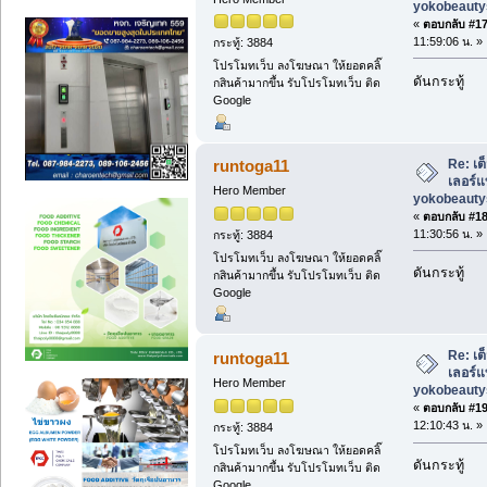
yokobeaut
«
ตอบกลับ #17 
11:59:06 น. »
กระทู้: 3884
โปรโมทเว็บ ลงโฆษณา ให้ยอดคลิ๊
ดันกระทู้
กสินค้ามากขึ้น รับโปรโมทเว็บ ติด
Google
Re: เต
runtoga11
เลอร์แ
Hero Member
yokobeaut
«
ตอบกลับ #18 
11:30:56 น. »
กระทู้: 3884
โปรโมทเว็บ ลงโฆษณา ให้ยอดคลิ๊
ดันกระทู้
กสินค้ามากขึ้น รับโปรโมทเว็บ ติด
Google
Re: เต
runtoga11
เลอร์แ
Hero Member
yokobeaut
«
ตอบกลับ #19 
12:10:43 น. »
กระทู้: 3884
โปรโมทเว็บ ลงโฆษณา ให้ยอดคลิ๊
ดันกระทู้
กสินค้ามากขึ้น รับโปรโมทเว็บ ติด
Google