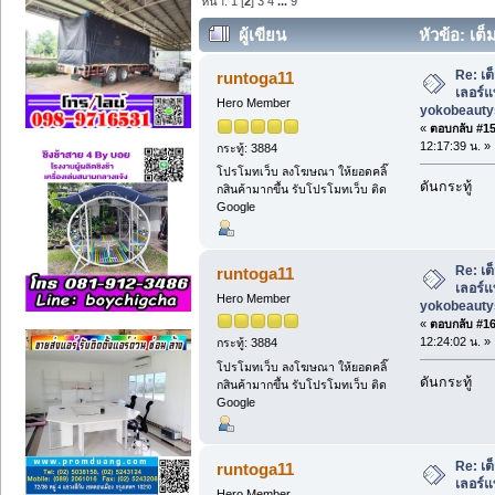
หน้า:
1
[
2
]
3
4
...
9
ผู้เขียน
หัวข้อ: เต็
yokobeautyshop.com (อ่าน 1160 ครั้ง
Re: เต
runtoga11
เลอร์แ
Hero Member
yokobeaut
«
ตอบกลับ #15 
12:17:39 น. »
กระทู้: 3884
โปรโมทเว็บ ลงโฆษณา ให้ยอดคลิ๊
ดันกระทู้
กสินค้ามากขึ้น รับโปรโมทเว็บ ติด
Google
Re: เต
runtoga11
เลอร์แ
Hero Member
yokobeaut
«
ตอบกลับ #16 
12:24:02 น. »
กระทู้: 3884
โปรโมทเว็บ ลงโฆษณา ให้ยอดคลิ๊
ดันกระทู้
กสินค้ามากขึ้น รับโปรโมทเว็บ ติด
Google
Re: เต
runtoga11
เลอร์แ
Hero Member