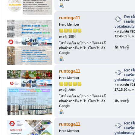
Re: เต
runtoga11
เลอร์แ
Hero Member
yokobeaut
«
ตอบกลับ #20 
12:46:09 น. »
กระทู้: 3884
โปรโมทเว็บ ลงโฆษณา ให้ยอดคลิ๊
ดันกระทู้
กสินค้ามากขึ้น รับโปรโมทเว็บ ติด
Google
Re: เต
runtoga11
เลอร์แ
Hero Member
yokobeaut
«
ตอบกลับ #21 
17:15:20 น. »
กระทู้: 3884
โปรโมทเว็บ ลงโฆษณา ให้ยอดคลิ๊
ดันกระทู้
กสินค้ามากขึ้น รับโปรโมทเว็บ ติด
Google
Re: เต
runtoga11
เลอร์แ
Hero Member
yokobeaut