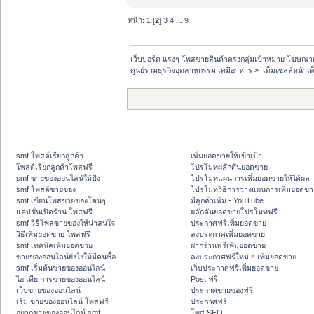
หน้า:
1
[
2
]
3
4
...
9
เว็บบอร์ด แรงๆ โพสขายสินค้าตรงกลุ่มเป้าหมาย โฆษณา
ศูนย์รวมธุรกิจอุตสาหกรรม เคมีอาหาร
»
เต็มเซลล์หน้าเ
smf โพสต์เรียกลูกค้า
เพิ่มยอดขายให้เข้าเป้า
โพสต์เรียกลูกค้าโพสฟรี
โปรโมทผลักดันยอดขาย
smf ขายของออนไลน์ให้ปัง
โปรโมทแผนการเพิ่มยอดขายให้ได้ผล
smf โพสต์ขายของ
โปรโมทวิธีการวางแผนการเพิ่มยอดขา
smf เขียนโพสขายของโดนๆ
มีลูกค้าเพิ่ม - YouTube
แคปชั่นเปิดร้าน โพสฟรี
ผลักดันยอดขายโปรโมทฟรี
smf วิธีโพสขายของให้น่าสนใจ
ประกาศฟรีเพิ่มยอดขาย
วิธีเพิ่มยอดขาย โพสฟรี
ลงประกาศเพิ่มยอดขาย
smf เทคนิคเพิ่มยอดขาย
ฝากร้านฟรีเพิ่มยอดขาย
ขายของออนไลน์ยังไงให้มีคนซื้อ
ลงประกาศฟรีใหม่ ๆ เพิ่มยอดขาย
smf เริ่มต้นขายของออนไลน์
เว็บประกาศฟรีเพิ่มยอดขาย
ไอ เดีย การขายของออนไลน์
Post ฟรี
เว็บขายของออนไลน์
ประกาศขายของฟรี
เริ่ม ขายของออนไลน์ โพสฟรี
ประกาศฟรี
อยากขายของออนไลน์ smf
โพส SEO