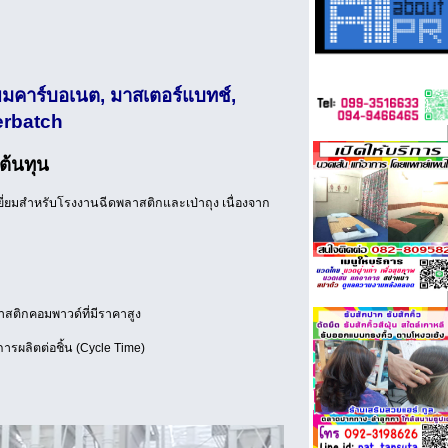
ยมคาร์บอเนต, มาสเตอร์แบทช์,
erbatch
ต้นทุน
เยี่ยมสำหรับโรงงานฉีดพลาสติกและเป่าถุง เนื่องจาก
สติกคอมพาวด์ที่มีราคาสูง
ารผลิตต่อชิ้น (Cycle Time)