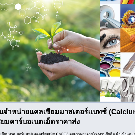
นจำหน่ายแคลเซียมมาสเตอร์แบทช์ (Calciu
ียมคาร์บอเนตเม็ดราคาส่ง
ซียมมาสเตอร์แบทช์ แคลเซียมเม็ด CaCO3 คุณภาพสูงจากโรงงานผู้ผลิต นำเข้าและ