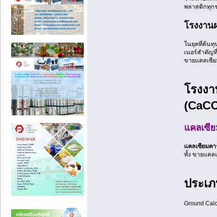
พลาสติกทุกชน
โรงงานผ
ในยุคที่ต้น
เนอร์สำคัญที
ขายแคลเซียม
โรงงา
(CaCO
แคลเซีย
แคลเซียมคา
ทั้ง ขายแคล
ประเภ
Ground Cal