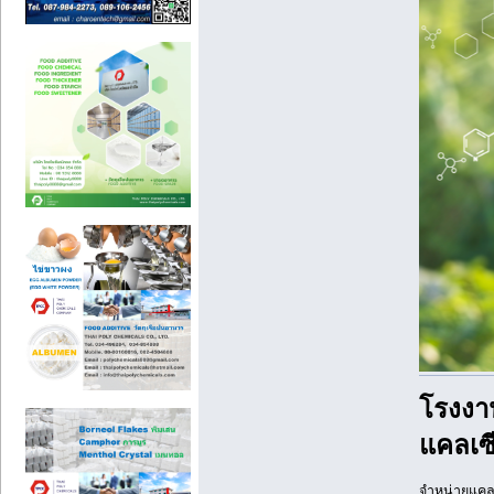
โรงงา
แคลเซ
จำหน่ายแคลเ