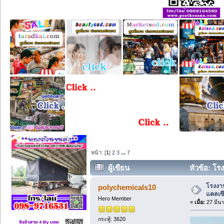
หน้า: [
1
]
2
3
...
7
ผู้เขียน
หัวข้อ: โร
โรงงา
polychemicals10
แคลเซ
Hero Member
«
เมื่อ:
27 มีนา
กระทู้: 3620