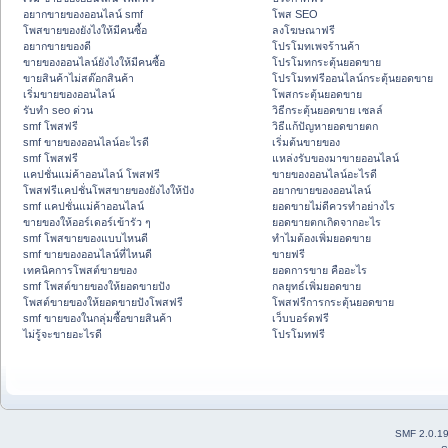
อยากขายของออนไลน์ smf
โพส SEO
โพสขายของยังไงให้มีคนซื้อ
ลงโฆษณาฟรี
อยากขายของดี
โปรโมทเพจร้านค้า
ขายของออนไลน์ยังไงให้มีคนซื้อ
โปรโมทกระตุ้นยอดขาย
ขายสินค้าไม่สต๊อกสินค้า
โปรโมทฟรีออนไลน์กระตุ้นยอดขาย
เริ่มขายของออนไลน์
โพสกระตุ้นยอดขาย
รับทำ seo ด่วน
วิธีกระตุ้นยอดขาย เซลล์
smf โพสฟรี
วิธีแก้ปัญหายอดขายตก
smf ขายของออนไลน์อะไรดี
เริ่มต้นขายของ
smf โพสฟรี
แหล่งรับของมาขายออนไลน์
แคปชั่นแม่ค้าออนไลน์ โพสฟรี
ขายของออนไลน์อะไรดี
โพสฟรีแคปชั่นโพสขายของยังไงให้ปัง
อยากขายของออนไลน์
smf แคปชั่นแม่ค้าออนไลน์
ยอดขายไม่ดีควรทำอย่างไร
ขายของให้ออร์เดอร์เข้ารัว ๆ
ยอดขายตกเกิดจากอะไร
smf โพสขายของแบบไหนดี
ทำไมต้องเพิ่มยอดขาย
smf ขายของออนไลน์ที่ไหนดี
ขายฟรี
เทคนิคการโพสต์ขายของ
ยอดการขาย คืออะไร
smf โพสต์ขายของให้ยอดขายปัง
กลยุทธ์เพิ่มยอดขาย
โพสต์ขายของให้ยอดขายปังโพสฟรี
โพสฟรีการกระตุ้นยอดขาย
smf ขายของในกลุ่มซื้อขายสินค้า
เว็บบอร์ดฟรี
ไม่รู้จะขายอะไรดี
โปรโมทฟรี
SMF 2.0.1