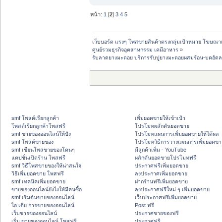
หน้า:
1
[
2
]
3
4
5
เว็บบอร์ด แรงๆ โพสขายสินค้าตรงกลุ่มเป้าหมาย โฆษณา
ศูนย์รวมธุรกิจอุตสาหกรรม เคมีอาหาร
»
รับลาดยางมะตอย บริการรับปูยางมะตอยผสมร้อน-บดอัดลา
smf โพสต์เรียกลูกค้า
เพิ่มยอดขายให้เข้าเป้า
โพสต์เรียกลูกค้าโพสฟรี
โปรโมทผลักดันยอดขาย
smf ขายของออนไลน์ให้ปัง
โปรโมทแผนการเพิ่มยอดขายให้ได้ผล
smf โพสต์ขายของ
โปรโมทวิธีการวางแผนการเพิ่มยอดขา
smf เขียนโพสขายของโดนๆ
มีลูกค้าเพิ่ม - YouTube
แคปชั่นเปิดร้าน โพสฟรี
ผลักดันยอดขายโปรโมทฟรี
smf วิธีโพสขายของให้น่าสนใจ
ประกาศฟรีเพิ่มยอดขาย
วิธีเพิ่มยอดขาย โพสฟรี
ลงประกาศเพิ่มยอดขาย
smf เทคนิคเพิ่มยอดขาย
ฝากร้านฟรีเพิ่มยอดขาย
ขายของออนไลน์ยังไงให้มีคนซื้อ
ลงประกาศฟรีใหม่ ๆ เพิ่มยอดขาย
smf เริ่มต้นขายของออนไลน์
เว็บประกาศฟรีเพิ่มยอดขาย
ไอ เดีย การขายของออนไลน์
Post ฟรี
เว็บขายของออนไลน์
ประกาศขายของฟรี
เริ่ม ขายของออนไลน์ โพสฟรี
ประกาศฟรี