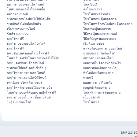
อยากขายของออนไลน์ smf
โพส SEO
โพสขายของยังไงให้มีคนซื้อ
ลงโฆษณาฟรี
อยากขายของดี
โปรโมทเพจร้านค้า
ขายของออนไลน์ยังไงให้มีคนซื้อ
โปรโมทกระตุ้นยอดขาย
ขายสินค้าไม่สต๊อกสินค้า
โปรโมทฟรีออนไลน์กระตุ้นยอดขาย
เริ่มขายของออนไลน์
โพสกระตุ้นยอดขาย
รับทำ seo ด่วน
วิธีกระตุ้นยอดขาย เซลล์
smf โพสฟรี
วิธีแก้ปัญหายอดขายตก
smf ขายของออนไลน์อะไรดี
เริ่มต้นขายของ
smf โพสฟรี
แหล่งรับของมาขายออนไลน์
แคปชั่นแม่ค้าออนไลน์ โพสฟรี
ขายของออนไลน์อะไรดี
โพสฟรีแคปชั่นโพสขายของยังไงให้ปัง
อยากขายของออนไลน์
smf แคปชั่นแม่ค้าออนไลน์
ยอดขายไม่ดีควรทำอย่างไร
ขายของให้ออร์เดอร์เข้ารัว ๆ
ยอดขายตกเกิดจากอะไร
smf โพสขายของแบบไหนดี
ทำไมต้องเพิ่มยอดขาย
smf ขายของออนไลน์ที่ไหนดี
ขายฟรี
เทคนิคการโพสต์ขายของ
ยอดการขาย คืออะไร
smf โพสต์ขายของให้ยอดขายปัง
กลยุทธ์เพิ่มยอดขาย
โพสต์ขายของให้ยอดขายปังโพสฟรี
โพสฟรีการกระตุ้นยอดขาย
smf ขายของในกลุ่มซื้อขายสินค้า
เว็บบอร์ดฟรี
ไม่รู้จะขายอะไรดี
โปรโมทฟรี
SMF 2.0.1