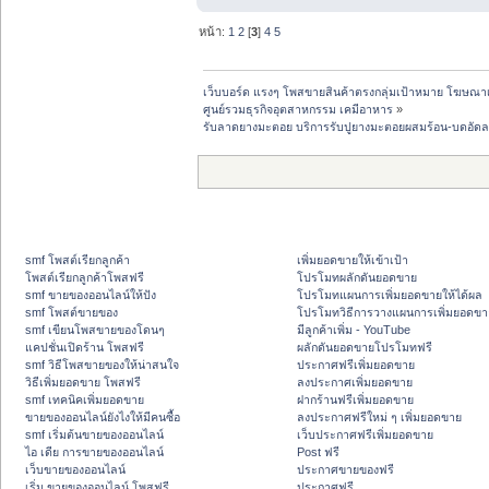
หน้า:
1
2
[
3
]
4
5
เว็บบอร์ด แรงๆ โพสขายสินค้าตรงกลุ่มเป้าหมาย โฆษณา
ศูนย์รวมธุรกิจอุตสาหกรรม เคมีอาหาร
»
รับลาดยางมะตอย บริการรับปูยางมะตอยผสมร้อน-บดอัดลา
smf โพสต์เรียกลูกค้า
เพิ่มยอดขายให้เข้าเป้า
โพสต์เรียกลูกค้าโพสฟรี
โปรโมทผลักดันยอดขาย
smf ขายของออนไลน์ให้ปัง
โปรโมทแผนการเพิ่มยอดขายให้ได้ผล
smf โพสต์ขายของ
โปรโมทวิธีการวางแผนการเพิ่มยอดขา
smf เขียนโพสขายของโดนๆ
มีลูกค้าเพิ่ม - YouTube
แคปชั่นเปิดร้าน โพสฟรี
ผลักดันยอดขายโปรโมทฟรี
smf วิธีโพสขายของให้น่าสนใจ
ประกาศฟรีเพิ่มยอดขาย
วิธีเพิ่มยอดขาย โพสฟรี
ลงประกาศเพิ่มยอดขาย
smf เทคนิคเพิ่มยอดขาย
ฝากร้านฟรีเพิ่มยอดขาย
ขายของออนไลน์ยังไงให้มีคนซื้อ
ลงประกาศฟรีใหม่ ๆ เพิ่มยอดขาย
smf เริ่มต้นขายของออนไลน์
เว็บประกาศฟรีเพิ่มยอดขาย
ไอ เดีย การขายของออนไลน์
Post ฟรี
เว็บขายของออนไลน์
ประกาศขายของฟรี
เริ่ม ขายของออนไลน์ โพสฟรี
ประกาศฟรี