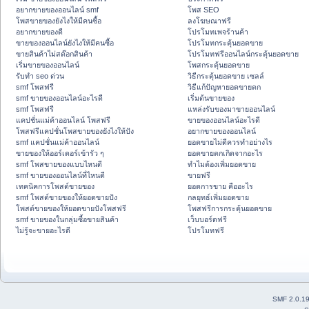
อยากขายของออนไลน์ smf
โพส SEO
โพสขายของยังไงให้มีคนซื้อ
ลงโฆษณาฟรี
อยากขายของดี
โปรโมทเพจร้านค้า
ขายของออนไลน์ยังไงให้มีคนซื้อ
โปรโมทกระตุ้นยอดขาย
ขายสินค้าไม่สต๊อกสินค้า
โปรโมทฟรีออนไลน์กระตุ้นยอดขาย
เริ่มขายของออนไลน์
โพสกระตุ้นยอดขาย
รับทำ seo ด่วน
วิธีกระตุ้นยอดขาย เซลล์
smf โพสฟรี
วิธีแก้ปัญหายอดขายตก
smf ขายของออนไลน์อะไรดี
เริ่มต้นขายของ
smf โพสฟรี
แหล่งรับของมาขายออนไลน์
แคปชั่นแม่ค้าออนไลน์ โพสฟรี
ขายของออนไลน์อะไรดี
โพสฟรีแคปชั่นโพสขายของยังไงให้ปัง
อยากขายของออนไลน์
smf แคปชั่นแม่ค้าออนไลน์
ยอดขายไม่ดีควรทำอย่างไร
ขายของให้ออร์เดอร์เข้ารัว ๆ
ยอดขายตกเกิดจากอะไร
smf โพสขายของแบบไหนดี
ทำไมต้องเพิ่มยอดขาย
smf ขายของออนไลน์ที่ไหนดี
ขายฟรี
เทคนิคการโพสต์ขายของ
ยอดการขาย คืออะไร
smf โพสต์ขายของให้ยอดขายปัง
กลยุทธ์เพิ่มยอดขาย
โพสต์ขายของให้ยอดขายปังโพสฟรี
โพสฟรีการกระตุ้นยอดขาย
smf ขายของในกลุ่มซื้อขายสินค้า
เว็บบอร์ดฟรี
ไม่รู้จะขายอะไรดี
โปรโมทฟรี
SMF 2.0.1