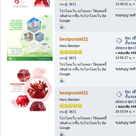
13:48:51 น. »
กระทู้: 3671
โปรโมทเว็บ ลงโฆษณา ให้ยอดคลิ๊
ขออนุญาตดัน
กสินค้ามากขึ้น รับโปรโมทเว็บ ติด
Google
Re: เล
bestpostdd11
กั้นรถ
Hero Member
zkteco lprc
«
ตอบกลับ #43 
14:56:27 น. »
กระทู้: 3671
โปรโมทเว็บ ลงโฆษณา ให้ยอดคลิ๊
ขออนุญาตดัน
กสินค้ามากขึ้น รับโปรโมทเว็บ ติด
Google
Re: เล
bestpostdd11
กั้นรถ
Hero Member
zkteco lprc
«
ตอบกลับ #44 
16:53:54 น. »
กระทู้: 3671
โปรโมทเว็บ ลงโฆษณา ให้ยอดคลิ๊
ขออนุญาตดัน
กสินค้ามากขึ้น รับโปรโมทเว็บ ติด
Google