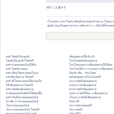
หน้า:
1
2
[
3
]
4
5
เว็บบอร์ด แรงๆ โพสขายสินค้าตรงกลุ่มเป้าหมาย โฆษณา
ศูนย์รวมธุรกิจอุตสาหกรรม เคมีอาหาร
»
เลือกไม้กั้นรถย
smf โพสต์เรียกลูกค้า
เพิ่มยอดขายให้เข้าเป้า
โพสต์เรียกลูกค้าโพสฟรี
โปรโมทผลักดันยอดขาย
smf ขายของออนไลน์ให้ปัง
โปรโมทแผนการเพิ่มยอดขายให้ได้ผล
smf โพสต์ขายของ
โปรโมทวิธีการวางแผนการเพิ่มยอดขา
smf เขียนโพสขายของโดนๆ
มีลูกค้าเพิ่ม - YouTube
แคปชั่นเปิดร้าน โพสฟรี
ผลักดันยอดขายโปรโมทฟรี
smf วิธีโพสขายของให้น่าสนใจ
ประกาศฟรีเพิ่มยอดขาย
วิธีเพิ่มยอดขาย โพสฟรี
ลงประกาศเพิ่มยอดขาย
smf เทคนิคเพิ่มยอดขาย
ฝากร้านฟรีเพิ่มยอดขาย
ขายของออนไลน์ยังไงให้มีคนซื้อ
ลงประกาศฟรีใหม่ ๆ เพิ่มยอดขาย
smf เริ่มต้นขายของออนไลน์
เว็บประกาศฟรีเพิ่มยอดขาย
ไอ เดีย การขายของออนไลน์
Post ฟรี
เว็บขายของออนไลน์
ประกาศขายของฟรี
เริ่ม ขายของออนไลน์ โพสฟรี
ประกาศฟรี
อยากขายของออนไลน์ smf
โพส SEO