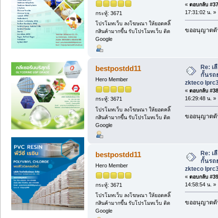
«
ตอบกลับ #37 
17:31:02 น. »
กระทู้: 3671
โปรโมทเว็บ ลงโฆษณา ให้ยอดคลิ๊
ขออนุญาตดัน
กสินค้ามากขึ้น รับโปรโมทเว็บ ติด
Google
Re: เล
bestpostdd11
กั้นรถ
Hero Member
zkteco lprc
«
ตอบกลับ #38 
16:29:48 น. »
กระทู้: 3671
โปรโมทเว็บ ลงโฆษณา ให้ยอดคลิ๊
ขออนุญาตดัน
กสินค้ามากขึ้น รับโปรโมทเว็บ ติด
Google
Re: เล
bestpostdd11
กั้นรถ
Hero Member
zkteco lprc
«
ตอบกลับ #39 
14:58:54 น. »
กระทู้: 3671
โปรโมทเว็บ ลงโฆษณา ให้ยอดคลิ๊
ขออนุญาตดัน
กสินค้ามากขึ้น รับโปรโมทเว็บ ติด
Google