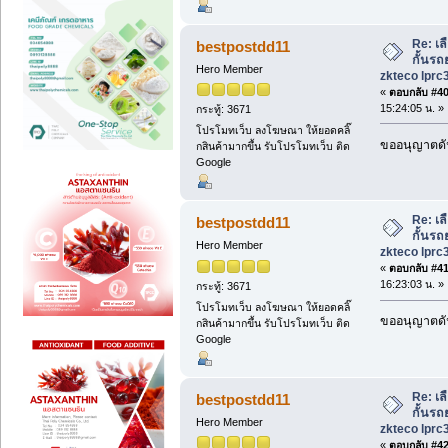
Re: เล
bestpostdd11
กั้นรถ
Hero Member
zkteco lprc
«
ตอบกลับ #40 
15:24:05 น. »
กระทู้: 3671
โปรโมทเว็บ ลงโฆษณา ให้ยอดคลิ๊
ขออนุญาตดัน
กสินค้ามากขึ้น รับโปรโมทเว็บ ติด
Google
Re: เล
bestpostdd11
กั้นรถ
Hero Member
zkteco lprc
«
ตอบกลับ #41 
16:23:03 น. »
กระทู้: 3671
โปรโมทเว็บ ลงโฆษณา ให้ยอดคลิ๊
ขออนุญาตดัน
กสินค้ามากขึ้น รับโปรโมทเว็บ ติด
Google
Re: เล
bestpostdd11
กั้นรถ
Hero Member
zkteco lprc
«
ตอบกลับ #42 