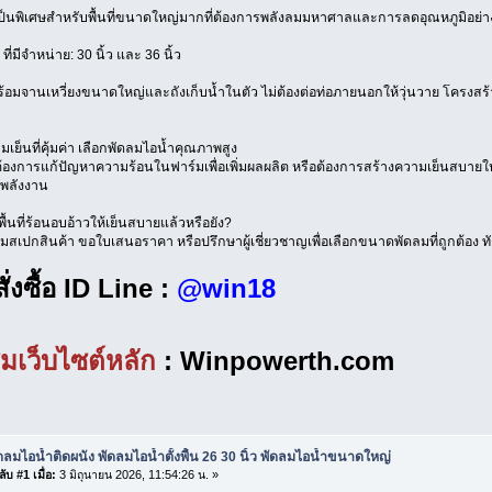
นพิเศษสำหรับพื้นที่ขนาดใหญ่มากที่ต้องการพลังลมมหาศาลและการลดอุณหภูมิอย่างร
ี่มีจำหน่าย: 30 นิ้ว และ 36 นิ้ว
ร้อมจานเหวี่ยงขนาดใหญ่และถังเก็บน้ำในตัว ไม่ต้องต่อท่อภายนอกให้วุ่นวาย โครงสร้าง
เย็นที่คุ้มค่า เลือกพัดลมไอน้ำคุณภาพสูง
ต้องการแก้ปัญหาความร้อนในฟาร์มเพื่อเพิ่มผลผลิต หรือต้องการสร้างความเย็นสบายให้ก
พลังงาน
พื้นที่ร้อนอบอ้าวให้เย็นสบายแล้วหรือยัง?
เปกสินค้า ขอใบเสนอราคา หรือปรึกษาผู้เชี่ยวชาญเพื่อเลือกขนาดพัดลมที่ถูกต้อง ทั
ั่งซื้อ ID Line :
@win18
ชมเว็บไซต์หลัก
: Winpowerth.com
ดลมไอน้ำติดผนัง พัดลมไอน้ำตั้งพื้น 26 30 นิ้ว พัดลมไอน้ำขนาดใหญ่
ับ #1 เมื่อ:
3 มิถุนายน 2026, 11:54:26 น. »