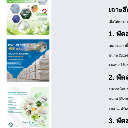
เจาะล
เพื่อให้การ
1. พั
เหมาะอย่างยิ
ขนาด (Size) ท
จุดเด่น: ใช
2. พัด
รุ่นยอดนิยม
ขนาด (Size) ท
จุดเด่น: ปรั
3. พั