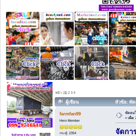
หน้า: [
1
]
2
3
4
ผู้เขียน
หัวข้อ: พัด
พัดลมไ
farmfan99
«
เมื่อ:
2
Hero Member
จัดการ
กระทู้: 2354