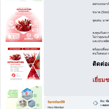
ออกแบบมาเป็
ขนาด (Size) ท
จุดเด่น: มาพ
ลงทุนกับความ
ไม่ว่าคุณจะ
และประหยัด
พร้อมเปลี่ยน
สนใจสอบถามส
ติดต่อส
เยี่ยม
Re: พั
farmfan99
«
ตอบกล
Hero Member