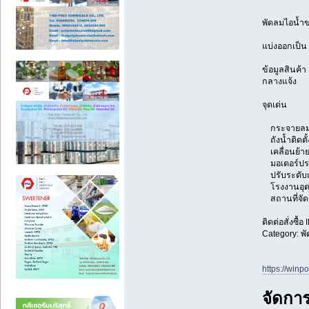
พัดลมไอน้ำ
แบ่งออกเป็น 
ข้อมูลสินค้า
กลางแจ้ง
จุดเด่น
กระจายลมเย
ถังน้ำติดตั
เคลื่อนย้าย
มอเตอร์ประห
ปรับระดับแ
โรงงานอุตส
สถานที่จัดง
ติดต่อสั่งซื้
Category: พ
https://
จัดการ