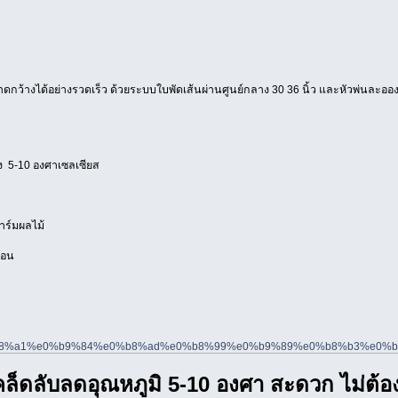
าดกว้างได้อย่างรวดเร็ว ด้วยระบบใบพัดเส้นผ่านศูนย์กลาง 30 36 นิ้ว และหัวพ่นละออง น
 5-10 องศาเซลเซียส
ร์มผลไม้
้อน
a5%e0%b8%a1%e0%b9%84%e0%b8%ad%e0%b8%99%e0%b9%89%e0%b8%b3%
เคล็ดลับลดอุณหภูมิ 5-10 องศา สะดวก ไม่ต้อง