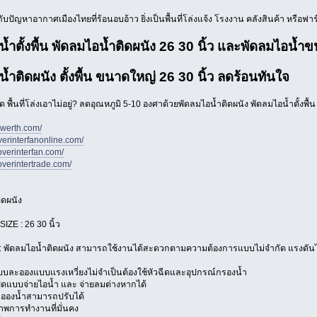
กับปัญหาอากาศเมืองไทยที่ร้อนอบอ้าว ยิ่งเป็นพื้นที่โล่งแจ้ง โรงงาน คลังสินค้า หร
้ำตั้งพื้น พัดลมไอน้ำติดผนัง 26 30 นิ้ว และพัดลมไอน้ำ
้ำติดผนัง ตั้งพื้น ขนาดใหญ่ 26 30 นิ้ว ลดร้อนทันใจ
 พื้นที่โล่งเอาไม่อยู่? ลดอุณหภูมิ 5-10 องศาด้วยพัดลมไอน้ำติดผนัง พัดลมไอน้ำตั้งพื
owerth.com/
verinterfanonline.com/
overinterfan.com/
overintertrade.com/
ิดผนัง
SIZE : 26 30 นิ้ว
า : พัดลมไอน้ำติดผนัง สามารถใช้งานได้สะดวกตามความต้องการแบบไม่จำกัด แรงดันไฟ 2
ะอองแบบเเรงเหวี่ยงไม่จำเป็นต้องใช้หัวฉีดและอุปกรณ์กรองน้ำ
แบบจ่ายไอน้ำ และ จ่ายลมต่างหากได้
องน้ำสามารถปรับได้
พการทำงานที่มั่นคง