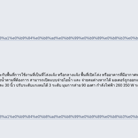
a5%e0%b8%a1%e0%b9%84%e0%b8%ad%e0%b8%99%e0%b9%89%e0%b8%b3%e
้นที่การใช้งานที่เป็นที่โล่งแจ้ง หรือกลางแจ้ง พื้นที่เปิดโล่ง หรืออาคารที่มีอากา
งน้ำตามที่ต้องการ สามารถเปิดแบบจ่ายไอน้ำ และ จ่ายลมต่างหากได้ มอเตอร์ถูกออกแบ
30 นิ้ว ปรับระดับแรงลมได้ 3 ระดับ มุมการส่าย 90 องศา กำลังไฟฟ้า 260 350 W ระบบไฟ
a5%e0%b8%a1%e0%b9%84%e0%b8%ad%e0%b8%99%e0%b9%89%e0%b8%b3%