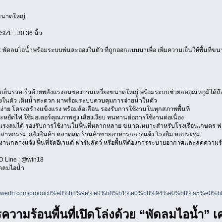
ขนาดใหญ่
SIZE : 30 36 นิ้ว
 : พัดลมไอน้ำพร้อมระบบพ่นละอองในตัว ที่ถูกออกแบบมาเพื่อ เพิ่มความเย็นให้พื้นที่ขน
็นรวดเร็วด้วยพลังแรงลมของจานเหวี่ยงขนาดใหญ่ พร้อมระบบช่วยลดอุณหภูมิได้ถึง
้งในตัว เติมน้ำสะดวก มาพร้อมระบบควบคุมการจ่ายน้ำในตัว
ง่าย โครงสร้างแข็งแรง พร้อมล้อเลื่อน รองรับการใช้งานในทุกสภาพพื้นที่
ยัดไฟ ใช้มอเตอร์คุณภาพสูง เสียงเงียบ ทนทานต่อการใช้งานต่อเนื่อง
รงลมได้ รองรับการใช้งานในพื้นที่หลากหลาย ขนาดเหมาะสำหรับโรงเรือนเกษตร ฟา
าหกรรม คลังสินค้า ตลาดสด ร้านค้าขายอาหารกลางแจ้ง โรงยิม หอประชุม
านกลางแจ้ง พื้นที่จัดอีเวนต์ ฟาร์มสัตว์ หรือพื้นที่ต้องการระบายอากาศและลดความร
อ ID Line : @win18
ัดลมไอน้ำ
winpowerth.com/product/%e0%b8%9e%e0%b8%b1%e0%b8%94%e0%b8%
ความร้อนพื้นที่เปิดโล่งด้วย “พัดลมไอน้ำ” 