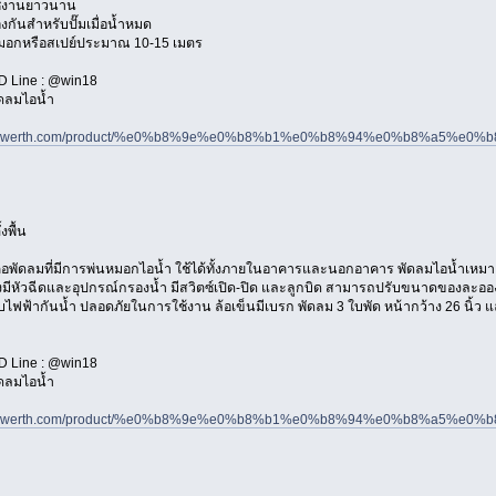
้งานยาวนาน
กันสำหรับปั๊มเมื่อน้ำหมด
กหรือสเปย์ประมาณ 10-15 เมตร
อ ID Line : @win18
ัดลมไอน้ำ
winpowerth.com/product/%e0%b8%9e%e0%b8%b1%e0%b8%94%e0%b8%
งพื้น
อพัดลมที่มีการพ่นหมอกไอน้ำ ใช้ได้ทั้งภายในอาคารและนอกอาคาร พัดลมไอน้ำเหมาะกับพื
องมีหัวฉีดและอุปกรณ์กรองน้ำ มีสวิตซ์เปิด-ปิด และลูกบิด สามารถปรับขนาดของละออ
ฟฟ้ากันน้ำ ปลอดภัยในการใช้งาน ล้อเข็นมีเบรก พัดลม 3 ใบพัด หน้ากว้าง 26 นิ้ว และ 
อ ID Line : @win18
ัดลมไอน้ำ
winpowerth.com/product/%e0%b8%9e%e0%b8%b1%e0%b8%94%e0%b8%