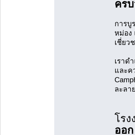
ครบ
การบูร
หม่อง
เชี่ย
เราดำ
และคว
Campho
ละลาย
โรง
ออก