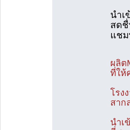
นำเข
สดชื
แชมพ
ผลิต
ที่ใ
โรงง
สากล
นำเข