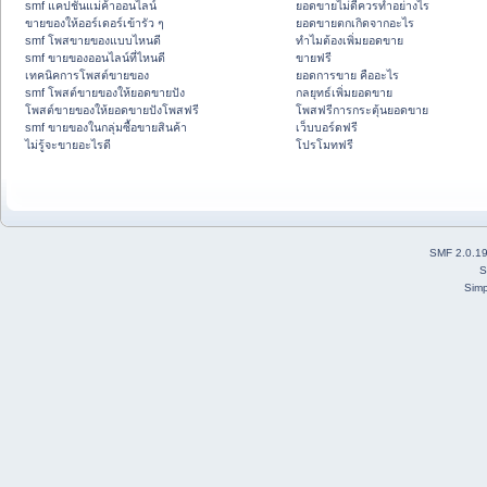
smf แคปชั่นแม่ค้าออนไลน์
ยอดขายไม่ดีควรทำอย่างไร
ขายของให้ออร์เดอร์เข้ารัว ๆ
ยอดขายตกเกิดจากอะไร
smf โพสขายของแบบไหนดี
ทำไมต้องเพิ่มยอดขาย
smf ขายของออนไลน์ที่ไหนดี
ขายฟรี
เทคนิคการโพสต์ขายของ
ยอดการขาย คืออะไร
smf โพสต์ขายของให้ยอดขายปัง
กลยุทธ์เพิ่มยอดขาย
โพสต์ขายของให้ยอดขายปังโพสฟรี
โพสฟรีการกระตุ้นยอดขาย
smf ขายของในกลุ่มซื้อขายสินค้า
เว็บบอร์ดฟรี
ไม่รู้จะขายอะไรดี
โปรโมทฟรี
SMF 2.0.1
S
Simp