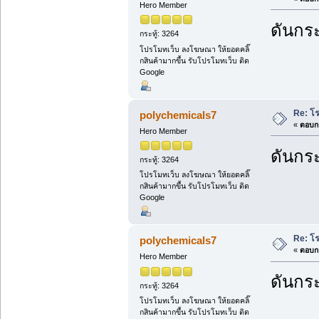
Hero Member
ดันกระ
กระทู้: 3264
โปรโมทเว็บ ลงโฆษณา ให้ยอดคลิ๊
กสินค้ามากขึ้น รับโปรโมทเว็บ ติด
Google
Re: โ
polychemicals7
«
ตอบกล
Hero Member
ดันกระ
กระทู้: 3264
โปรโมทเว็บ ลงโฆษณา ให้ยอดคลิ๊
กสินค้ามากขึ้น รับโปรโมทเว็บ ติด
Google
Re: โ
polychemicals7
«
ตอบกล
Hero Member
ดันกระ
กระทู้: 3264
โปรโมทเว็บ ลงโฆษณา ให้ยอดคลิ๊
กสินค้ามากขึ้น รับโปรโมทเว็บ ติด