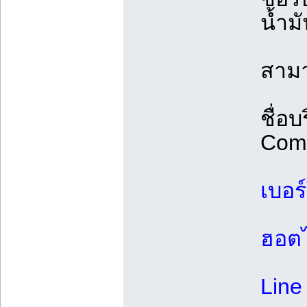
น้ำม
สามา
ชื่อ
Comp
เบอร
ฮอตไ
Line