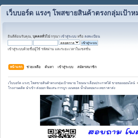
เว็บบอร์ด แรงๆ โพสขายสินค้าตรงกลุ่มเป้
ยินดีต้อนรับคุณ,
บุคคลทั่วไป
กรุณา
เข้าสู่ระบบ
หรือ
ลงทะเบียน
เข้าสู่ระบบด้วยชื่อผู้ใช้ รหัสผ่าน และระยะเวลาในเซสชั่น
หน้าแรก
ช่วยเหลือ
ค้นหา
เข้าสู่ระบบ
สมัครสมาชิก
เว็บบอร์ด แรงๆ โพสขายสินค้าตรงกลุ่มเป้าหมาย โฆษณาเลื่อนประกาศได้ ขายของออนไลน์ 
โรงงานผลิต นำเข้า-ส่งออก พิมเสน การบูร เมนทอล น้ำมันหอมระเหยราคาส่ง