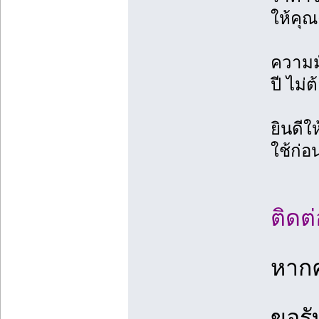
ให้คุณ
ความม
ปี ไม่
ยินดีใ
ใช้ก่อ
ติดต
หากค
ขอรั