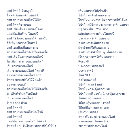
smf โพสต์เรียกลูกค้า
เพิ่มยอดขายให้เข้าเป้า
โพสต์เรียกลูกค้าโพสฟรี
โปรโมทผลักดันยอดขาย
smf ขายของออนไลน์ให้ปัง
โปรโมทแผนการเพิ่มยอดขายให้ได้ผล
smf โพสต์ขายของ
โปรโมทวิธีการวางแผนการเพิ่มยอดขา
smf เขียนโพสขายของโดนๆ
มีลูกค้าเพิ่ม - YouTube
แคปชั่นเปิดร้าน โพสฟรี
ผลักดันยอดขายโปรโมทฟรี
smf วิธีโพสขายของให้น่าสนใจ
ประกาศฟรีเพิ่มยอดขาย
วิธีเพิ่มยอดขาย โพสฟรี
ลงประกาศเพิ่มยอดขาย
smf เทคนิคเพิ่มยอดขาย
ฝากร้านฟรีเพิ่มยอดขาย
ขายของออนไลน์ยังไงให้มีคนซื้อ
ลงประกาศฟรีใหม่ ๆ เพิ่มยอดขาย
smf เริ่มต้นขายของออนไลน์
เว็บประกาศฟรีเพิ่มยอดขาย
ไอ เดีย การขายของออนไลน์
Post ฟรี
เว็บขายของออนไลน์
ประกาศขายของฟรี
เริ่ม ขายของออนไลน์ โพสฟรี
ประกาศฟรี
อยากขายของออนไลน์ smf
โพส SEO
โพสขายของยังไงให้มีคนซื้อ
ลงโฆษณาฟรี
อยากขายของดี
โปรโมทเพจร้านค้า
ขายของออนไลน์ยังไงให้มีคนซื้อ
โปรโมทกระตุ้นยอดขาย
ขายสินค้าไม่สต๊อกสินค้า
โปรโมทฟรีออนไลน์กระตุ้นยอดขาย
เริ่มขายของออนไลน์
โพสกระตุ้นยอดขาย
รับทำ seo ด่วน
วิธีกระตุ้นยอดขาย เซลล์
smf โพสฟรี
วิธีแก้ปัญหายอดขายตก
smf ขายของออนไลน์อะไรดี
เริ่มต้นขายของ
smf โพสฟรี
แหล่งรับของมาขายออนไลน์
แคปชั่นแม่ค้าออนไลน์ โพสฟรี
ขายของออนไลน์อะไรดี
โพสฟรีแคปชั่นโพสขายของยังไงให้ปัง
อยากขายของออนไลน์