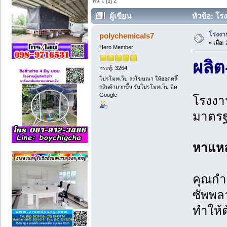
หน้า: [
1
]
2
ผู้เขียน
หัวข้อ: โร
โรงงา
polychemicals7
«
เมื่อ:
2
Hero Member
ผลิต
กระทู้: 3264
โปรโมทเว็บ ลงโฆษณา ให้ยอดคลิ๊
กสินค้ามากขึ้น รับโปรโมทเว็บ ติด
Google
โรงงา
มาตรฐ
หาแหล
คุณกำล
ซัพพลา
ทำให้ต