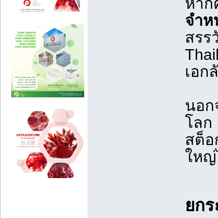
หาก
จำหน
สรรว
Thai
เอกล
นอกจ
โลก 
สต็อ
ใหญ่ไ
ยกร