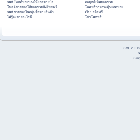
smf โพสต์ขายของให้ยอดขายปัง
กลยุทธ์เพิ่มยอดขาย
โพสต์ขายของให้ยอดขายปังโพสฟรี
โพสฟรีการกระตุ้นยอดขาย
smf ขายของในกลุ่มซื้อขายสินค้า
เว็บบอร์ดฟรี
ไม่รู้จะขายอะไรดี
โปรโมทฟรี
SMF 2.0.1
S
Simp